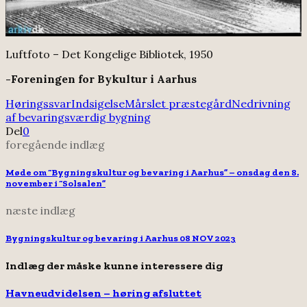
Luftfoto – Det Kongelige Bibliotek, 1950
-Foreningen for Bykultur i Aarhus
Høringssvar
Indsigelse
Mårslet præstegård
Nedrivning
af bevaringsværdig bygning
Del
0
foregående indlæg
Møde om “Bygningskultur og bevaring i Aarhus” – onsdag den 8.
november i “Solsalen”
næste indlæg
Bygningskultur og bevaring i Aarhus 08 NOV 2023
Indlæg der måske kunne interessere dig
Havneudvidelsen – høring afsluttet