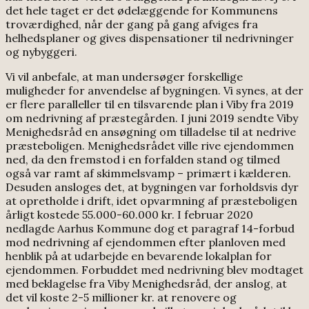
det hele taget er det ødelæggende for Kommunens
troværdighed, når der gang på gang afviges fra
helhedsplaner og gives dispensationer til nedrivninger
og nybyggeri.
Vi vil anbefale, at man undersøger forskellige
muligheder for anvendelse af bygningen. Vi synes, at der
er flere paralleller til en tilsvarende plan i Viby fra 2019
om nedrivning af præstegården. I juni 2019 sendte Viby
Menighedsråd en ansøgning om tilladelse til at nedrive
præsteboligen. Menighedsrådet ville rive ejendommen
ned, da den fremstod i en forfalden stand og tilmed
også var ramt af skimmelsvamp – primært i kælderen.
Desuden ansloges det, at bygningen var forholdsvis dyr
at opretholde i drift, idet opvarmning af præsteboligen
årligt kostede 55.000-60.000 kr. I februar 2020
nedlagde Aarhus Kommune dog et paragraf 14-forbud
mod nedrivning af ejendommen efter planloven med
henblik på at udarbejde en bevarende lokalplan for
ejendommen. Forbuddet med nedrivning blev modtaget
med beklagelse fra Viby Menighedsråd, der anslog, at
det vil koste 2-5 millioner kr. at renovere og