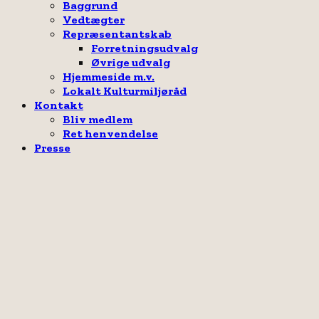
Baggrund
Vedtægter
Repræsentantskab
Forretningsudvalg
Øvrige udvalg
Hjemmeside m.v.
Lokalt Kulturmiljøråd
Kontakt
Bliv medlem
Ret henvendelse
Presse