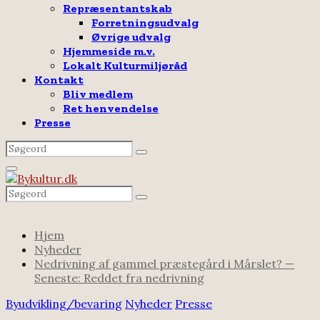
Repræsentantskab
Forretningsudvalg
Øvrige udvalg
Hjemmeside m.v.
Lokalt Kulturmiljøråd
Kontakt
Bliv medlem
Ret henvendelse
Presse
Search
Search
for:
Facebook
Email
Rss
Primary
Menu
Search
Search
for:
Hjem
Nyheder
Nedrivning af gammel præstegård i Mårslet? —
Seneste: Reddet fra nedrivning
Byudvikling/bevaring
Nyheder
Presse