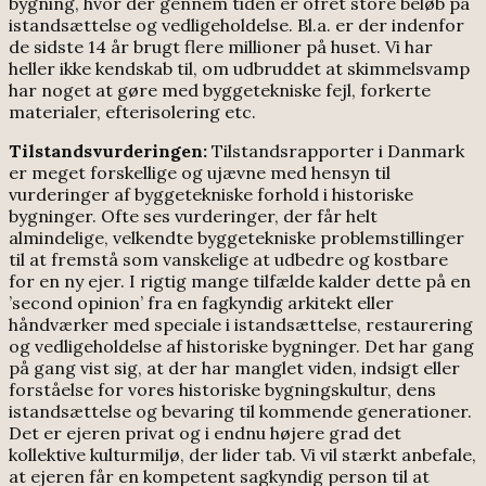
bygning, hvor der gennem tiden er ofret store beløb på
istandsættelse og vedligeholdelse. Bl.a. er der indenfor
de sidste 14 år brugt flere millioner på huset. Vi har
heller ikke kendskab til, om udbruddet at skimmelsvamp
har noget at gøre med byggetekniske fejl, forkerte
materialer, efterisolering etc.
Tilstandsvurderingen:
Tilstandsrapporter i Danmark
er meget forskellige og ujævne med hensyn til
vurderinger af byggetekniske forhold i historiske
bygninger. Ofte ses vurderinger, der får helt
almindelige, velkendte byggetekniske problemstillinger
til at fremstå som vanskelige at udbedre og kostbare
for en ny ejer. I rigtig mange tilfælde kalder dette på en
’second opinion’ fra en fagkyndig arkitekt eller
håndværker med speciale i istandsættelse, restaurering
og vedligeholdelse af historiske bygninger. Det har gang
på gang vist sig, at der har manglet viden, indsigt eller
forståelse for vores historiske bygningskultur, dens
istandsættelse og bevaring til kommende generationer.
Det er ejeren privat og i endnu højere grad det
kollektive kulturmiljø, der lider tab. Vi vil stærkt anbefale,
at ejeren får en kompetent sagkyndig person til at