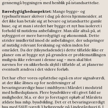
gennemgå bygningen med henblik på istandsættelse.
Bæredygtighedsaspektet:
Mange bygge- og
typehusfirmaer skriver i dag på deres hjemmesider, at
det ikke kan betale sig at bevare og istandsætte gamle
huse, og at man i stedet bør bygge et nyt hus isoleret i
forhold til nutidens anbefalinger. Man slår altså på, at
nybyggeri er mere bæredygtigt og økonomisk. Dette
strider imidlertid imod de anbefalinger, der udspringer
af nutidig relevant forskning og viden inden for
området. Da der (tilsyneladende) i dette tilfælde ikke er
planer om at bygge nyt på grunden er problemstillingen
muligvis ikke relevant i denne sag – men skal blot
nævnes for en sikkerheds skyld i tilfælde af, at planerne
eventuelt ændres i det videre forløb.
Det har efter vores opfattelse også en stor signalværdi,
at der ikke åbnes op for nedrivninger af
bevaringsværdige huse i midtbyen i Mårslet i modstrid
med helhedsplanen. Flere byudviklere vil i givet fald se
muligheder, bl.a. er der jo foretaget opkøb af Mårslets
ældste hus mhp. byudvikling. Det er et bevaringsværdigt
hus med SAVE-værdi 3 beliggende på Lindegårdsvej 6. I