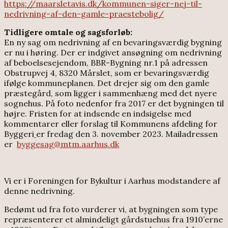
https://maarsletavis.dk/kommunen-siger-nej-til-
nedrivning-af-den-gamle-praestebolig/
Tidligere omtale og sagsforløb:
En ny sag om nedrivning af en bevaringsværdig bygning
er nu i høring. Der er indgivet ansøgning om nedrivning
af beboelsesejendom, BBR-Bygning nr.1 på adressen
Obstrupvej 4, 8320 Mårslet, som er bevaringsværdig
ifølge kommuneplanen. Det drejer sig om den gamle
præstegård, som ligger i sammenhæng med det nyere
sognehus. På foto nedenfor fra 2017 er det bygningen til
højre. Fristen for at indsende en indsigelse med
kommentarer eller forslag til Kommunens afdeling for
Byggeri
er fredag den 3. november 2023. Mailadressen
er
byggesag@mtm.aarhus.dk
Vi er i Foreningen for Bykultur i Aarhus modstandere af
denne nedrivning.
Bedømt ud fra foto vurderer vi, at bygningen som type
repræsenterer et almindeligt gårdstuehus fra 1910’erne