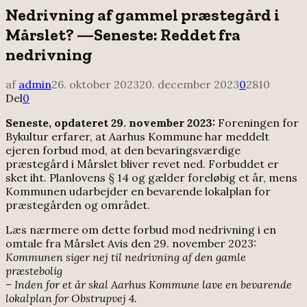
Nedrivning af gammel præstegård i
Mårslet? —Seneste: Reddet fra
nedrivning
af
admin
26. oktober 2023
20. december 2023
0
2810
Del
0
Seneste, opdateret 29. november 2023:
Foreningen for
Bykultur erfarer, at Aarhus Kommune har meddelt
ejeren forbud mod, at den bevaringsværdige
præstegård i Mårslet bliver revet ned. Forbuddet er
sket iht. Planlovens § 14 og gælder foreløbig et år, mens
Kommunen udarbejder en bevarende lokalplan for
præstegården og området.
Læs nærmere om dette forbud mod nedrivning i en
omtale fra Mårslet Avis den 29. november 2023:
Kommunen siger nej til nedrivning af den gamle
præstebolig
– Inden for et år skal Aarhus Kommune lave en bevarende
lokalplan for Obstrupvej 4.