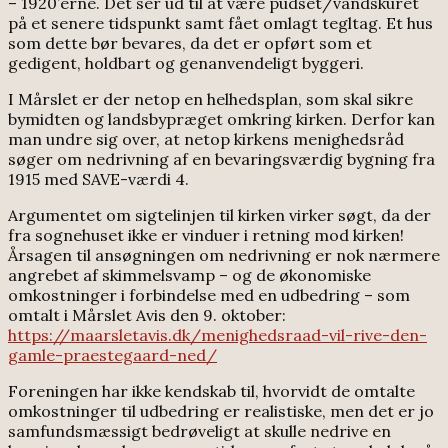
– 1920’erne. Det ser ud til at være pudset/vandskuret
på et senere tidspunkt samt fået omlagt tegltag. Et hus
som dette bør bevares, da det er opført som et
gedigent, holdbart og genanvendeligt byggeri.
I Mårslet er der netop en helhedsplan, som skal sikre
bymidten og landsbypræget omkring kirken. Derfor kan
man undre sig over, at netop kirkens menighedsråd
søger om nedrivning af en bevaringsværdig bygning fra
1915 med SAVE-værdi 4.
Argumentet om sigtelinjen til kirken virker søgt, da der
fra sognehuset ikke er vinduer i retning mod kirken!
Årsagen til ansøgningen om nedrivning er nok nærmere
angrebet af skimmelsvamp – og de økonomiske
omkostninger i forbindelse med en udbedring – som
omtalt i Mårslet Avis den 9. oktober:
https://maarsletavis.dk/menighedsraad-vil-rive-den-
gamle-praestegaard-ned/
Foreningen har ikke kendskab til, hvorvidt de omtalte
omkostninger til udbedring er realistiske, men det er jo
samfundsmæssigt bedrøveligt at skulle nedrive en