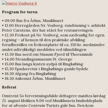
Program for turen
• 09.00 Bus fra Århus, Musikhuset
• 11.00 Herregården Nr. Vosborg, rundvisning v. arkitekt
Peter Carstens, der har stået for restaureringen.
• 12.30 Frokost på Nr. Vosborg, som sædvanlig for egen
regning – af hensyn til den praktiske afvikling
forudbestilles en frokostplatte til ca. 150 kr. medmindre
andet udtrykkeligt meddeles ved tilmeldingen
• 13.30 Bus nord om Nissum Fjord til Thorsminde
• 14,00 Strandingsmuseum St. George
• 15,00 Bus langs kysten sydpå til Ringkøbing
• 15,30 Spadseretur i Ringkøbings gamle bydele
• 16.30 Afgang fra Ringkøbing
• 18.30 Ankomst Århus, Musikhuset
Referat
Omtrent 5o forventningsfulde deltagere mødtes lørdag
21. august klokken 9,00 ved Musikhusets busholdeplads
for at afvente Centrum Turists gule bus. Den kom