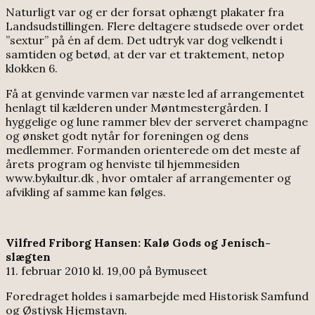
Naturligt var og er der forsat ophængt plakater fra
Landsudstillingen. Flere deltagere studsede over ordet
”sextur” på én af dem. Det udtryk var dog velkendt i
samtiden og betød, at der var et traktement, netop
klokken 6.
Få at genvinde varmen var næste led af arrangementet
henlagt til kælderen under Møntmestergården. I
hyggelige og lune rammer blev der serveret champagne
og ønsket godt nytår for foreningen og dens
medlemmer. Formanden orienterede om det meste af
årets program og henviste til hjemmesiden
www.bykultur.dk , hvor omtaler af arrangementer og
afvikling af samme kan følges.
Vilfred Friborg Hansen: Kalø Gods og Jenisch-
slægten
11. februar 2010 kl. 19,00 på Bymuseet
Foredraget holdes i samarbejde med Historisk Samfund
og Østjysk Hjemstavn.