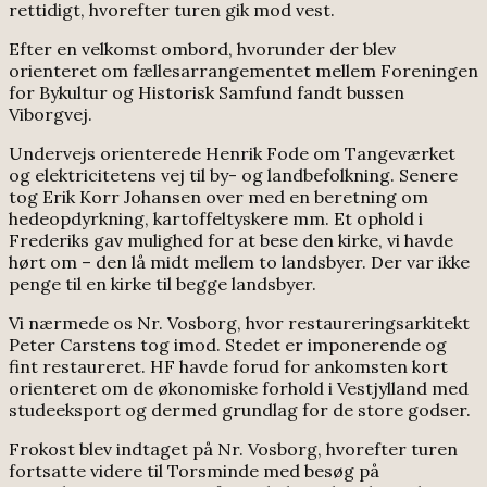
rettidigt, hvorefter turen gik mod vest.
Efter en velkomst ombord, hvorunder der blev
orienteret om fællesarrangementet mellem Foreningen
for Bykultur og Historisk Samfund fandt bussen
Viborgvej.
Undervejs orienterede Henrik Fode om Tangeværket
og elektricitetens vej til by- og landbefolkning. Senere
tog Erik Korr Johansen over med en beretning om
hedeopdyrkning, kartoffeltyskere mm. Et ophold i
Frederiks gav mulighed for at bese den kirke, vi havde
hørt om – den lå midt mellem to landsbyer. Der var ikke
penge til en kirke til begge landsbyer.
Vi nærmede os Nr. Vosborg, hvor restaureringsarkitekt
Peter Carstens tog imod. Stedet er imponerende og
fint restaureret. HF havde forud for ankomsten kort
orienteret om de økonomiske forhold i Vestjylland med
studeeksport og dermed grundlag for de store godser.
Frokost blev indtaget på Nr. Vosborg, hvorefter turen
fortsatte videre til Torsminde med besøg på