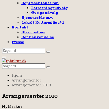
Repræsentantskab
Forretningsudvalg
Øvrige udvalg
Hjemmeside m.v.
Lokalt Kulturmiljøråd
Kontakt
Bliv medlem
Ret henvendelse
Presse
Search
Search
for:
Facebook
Email
Rss
Primary
Menu
Search
Search
for:
Hjem
Arrangementer
Arrangementer 2010
Arrangementer 2010
Nytårskur