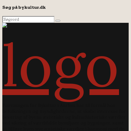
Søg på bykultur.dk
Search
Search
for:
Foreningen for Bykultur i Aarhus har til formål hos
befolkningen og myndighederne, at skabe interesse for
bevaring af byens æstetiske og kulturhistoriske værdier
ved sikring af værdifulde bymiljøer og bygninger, samt
at tilføre byen nye æstetiske værdier i harmoni med de