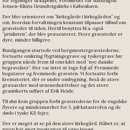
for tegninger til kapellet. Forbilledet var naturligvis
Jensen-Klints Grundtvigskirke i København.
Der blev orienteret om ”kirkegårde i kirkegården” og
om, hvordan forvaltningen konstant tilpasser tilbud om
gravsteder til tiden. Hertil benyttes bl.a. også
”prislisten”, der blev præsenteret. Store gravsteder er
dyre, mindre billigere.
Rundgangen startede ved borgmestergravstederne,
fortsatte omkring flygtningegrave og tyskergrave før
gruppen nåede frem til området med ”nye danske
begravelser”. Her var intet at tage fejl af: Fremmede
bogstaver og fremmede gravsten. Vi fortsatte forbi
krematoriet, der er under ombygning. Beså de store
græsareler med urnenedsættelser og det store
granitkorts udført af Erik Heide.
Til slut kom gruppen forbi gravstederne for de engelske
flyvere og mindesmærket for 5. juli katastrofen og de
døde i tyske KZ-lejre.
Der er meget at se på den store kirkegård. Håbet er, at
turen har givet inspiration til egne besøg.