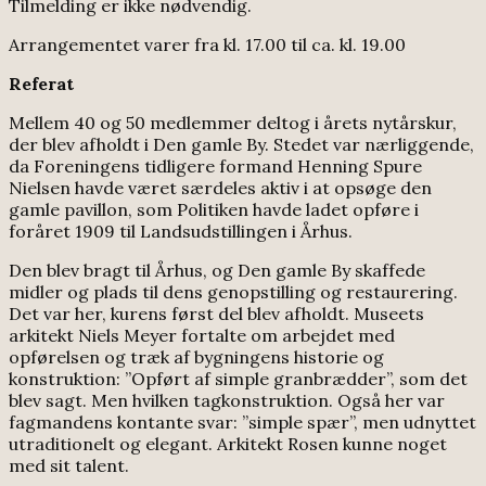
Tilmelding er ikke nødvendig.
Arrangementet varer fra kl. 17.00 til ca. kl. 19.00
Referat
Mellem 40 og 50 medlemmer deltog i årets nytårskur,
der blev afholdt i Den gamle By. Stedet var nærliggende,
da Foreningens tidligere formand Henning Spure
Nielsen havde været særdeles aktiv i at opsøge den
gamle pavillon, som Politiken havde ladet opføre i
foråret 1909 til Landsudstillingen i Århus.
Den blev bragt til Århus, og Den gamle By skaffede
midler og plads til dens genopstilling og restaurering.
Det var her, kurens først del blev afholdt. Museets
arkitekt Niels Meyer fortalte om arbejdet med
opførelsen og træk af bygningens historie og
konstruktion: ”Opført af simple granbrædder”, som det
blev sagt. Men hvilken tagkonstruktion. Også her var
fagmandens kontante svar: ”simple spær”, men udnyttet
utraditionelt og elegant. Arkitekt Rosen kunne noget
med sit talent.