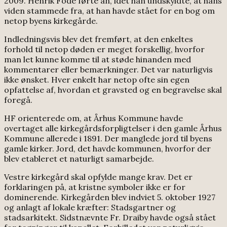
2009. Henrik Fode førte an, idet han undskyldte, at hans
viden stammede fra, at han havde stået for en bog om
netop byens kirkegårde.
Indledningsvis blev det fremført, at den enkeltes
forhold til netop døden er meget forskellig, hvorfor
man let kunne komme til at støde hinanden med
kommentarer eller bemærkninger. Det var naturligvis
ikke ønsket. Hver enkelt har netop ofte sin egen
opfattelse af, hvordan et gravsted og en begravelse skal
foregå.
HF orienterede om, at Århus Kommune havde
overtaget alle kirkegårdsforpligtelser i den gamle Århus
Kommune allerede i 1891. Der manglede jord til byens
gamle kirker. Jord, det havde kommunen, hvorfor der
blev etableret et naturligt samarbejde.
Vestre kirkegård skal opfylde mange krav. Det er
forklaringen på, at kristne symboler ikke er for
dominerende. Kirkegården blev indviet 5. oktober 1927
og anlagt af lokale kræfter: Stadsgartner og
stadsarkitekt. Sidstnævnte Fr. Draiby havde også stået