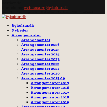
bestående.
Kontakt os:
webmaster@bykultur.dk
@2023 - Foreningen for Bykultur i Aarhus. CVR: 35745424.
Facebook
Email
Rss
Bykultur.dk
Nyheder
Arrangementer
Arrangementer
Arrangementer 2026
Arrangementer 2025
Arrangementer 2024
Arrangementer 2023
Arrangementer 2022
Arrangementer 2021
Arrangementer 2020
Arrangementer 2015-19
Arrangementer 2015
Arrangementer 2016
Arrangementer 2017
Arrangementer 2018
Arrangementer 2019
Arrangementer 2010-14