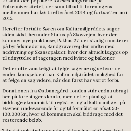
27 samt den populære forelæsningsrække på
Folkeuniversitetet, der som tilbud til foreningens
medlemmer har kørt i efteråret 2014 og fortsætter nu i
2015.
Herefter fortalte Søren om Kulturmiljørådets sager
siden sidst, herunder Status på Skovvejen, hvor der
kommer nye punkthuse, Pakhus 27, der stadig rumsterer
på byrådsmøderne, Sandgravervej der endte med
nedrivning og Skansepalæet, hvor der aktuelt lægges op
til udnyttelse af tagetagen med kviste og balkoner.
Det er ofte vanskeligt at følge sagerne og se hvor de
ender, kun sjældent har Kulturmiljørådet mulighed for
at følge en sag videre, når den først har været forbi.
Donationen fra Østbanegård-fonden står endnu ubrugt
hen på foreningens konto, men det er planlagt at
biddrage økonomisk til registrering af kulturmiljøer på
Havnen i indeværende år og til formålet er afsat 50-
100.000 kr., hvor så kommunen skal biddrage med det
resterende beløb.
Til sidst oplyste formanden, at han har valgt med kort