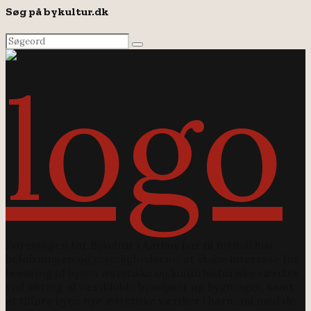
Søg på bykultur.dk
Search
Search
for:
Foreningen for Bykultur i Aarhus har til formål hos
befolkningen og myndighederne, at skabe interesse for
bevaring af byens æstetiske og kulturhistoriske værdier
ved sikring af værdifulde bymiljøer og bygninger, samt
at tilføre byen nye æstetiske værdier i harmoni med de