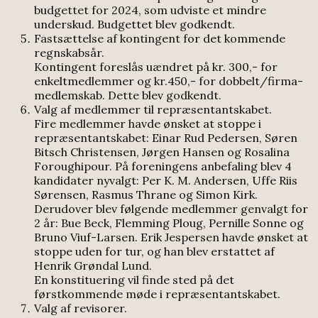
budgettet for 2024, som udviste et mindre
underskud. Budgettet blev godkendt.
Fastsættelse af kontingent for det kommende
regnskabsår.
Kontingent foreslås uændret på kr. 300,- for
enkeltmedlemmer og kr.450,- for dobbelt/firma-
medlemskab. Dette blev godkendt.
Valg af medlemmer til repræsentantskabet.
Fire medlemmer havde ønsket at stoppe i
repræsentantskabet: Einar Rud Pedersen, Søren
Bitsch Christensen, Jørgen Hansen og Rosalina
Foroughipour. På foreningens anbefaling blev 4
kandidater nyvalgt: Per K. M. Andersen, Uffe Riis
Sørensen, Rasmus Thrane og Simon Kirk.
Derudover blev følgende medlemmer genvalgt for
2 år: Bue Beck, Flemming Ploug, Pernille Sonne og
Bruno Viuf-Larsen. Erik Jespersen havde ønsket at
stoppe uden for tur, og han blev erstattet af
Henrik Grøndal Lund.
En konstituering vil finde sted på det
førstkommende møde i repræsentantskabet.
Valg af revisorer.