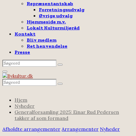
Repræsentantskab
Forretningsudvalg
Øvrige udvalg
Hjemmeside m.v.
Lokalt Kulturmiljøråd
Kontakt
Bliv medlem
Ret henvendelse
Presse
Search
Search
for:
Facebook
Email
Rss
Primary
Menu
Search
Search
for:
Hjem
Nyheder
Generalforsamling 2025: Einar Rud Pedersen
takker af som formand
Afholdte arrangementer
Arrangementer
Nyheder