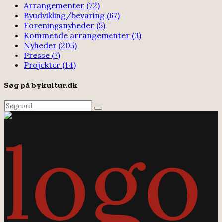
Arrangementer
(72)
Byudvikling/bevaring
(67)
Foreningsnyheder
(5)
Kommende arrangementer
(3)
Nyheder
(205)
Presse
(7)
Projekter
(14)
Søg på bykultur.dk
Search
Search
for: