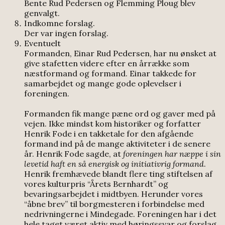
Bente Rud Pedersen og Flemming Ploug blev
genvalgt.
Indkomne forslag.
Der var ingen forslag.
Eventuelt
Formanden, Einar Rud Pedersen, har nu ønsket at
give stafetten videre efter en årrække som
næstformand og formand. Einar takkede for
samarbejdet og mange gode oplevelser i
foreningen.
Formanden fik mange pæne ord og gaver med på
vejen. Ikke mindst kom historiker og forfatter
Henrik Fode i en takketale for den afgående
formand ind på de mange aktiviteter i de senere
år. Henrik Fode sagde, at
foreningen har næppe i sin
levetid haft en så energisk og initiativrig formand
.
Henrik fremhævede blandt flere ting stiftelsen af
vores kulturpris “Årets Bernhardt” og
bevaringsarbejdet i midtbyen. Herunder vores
“åbne brev” til borgmesteren i forbindelse med
nedrivningerne i Mindegade. Foreningen har i det
hele taget været aktiv med høringssvar og forslag