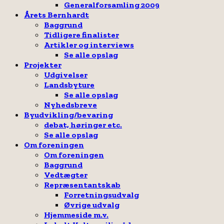
Generalforsamling 2009
Årets Bernhardt
Baggrund
Tidligere finalister
Artikler og interviews
Se alle opslag
Projekter
Udgivelser
Landsbyture
Se alle opslag
Nyhedsbreve
Byudvikling/bevaring
debat, høringer etc.
Se alle opslag
Om foreningen
Om foreningen
Baggrund
Vedtægter
Repræsentantskab
Forretningsudvalg
Øvrige udvalg
Hjemmeside m.v.