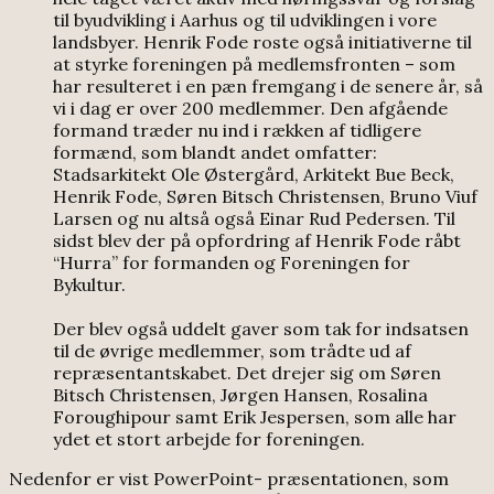
til byudvikling i Aarhus og til udviklingen i vore
landsbyer. Henrik Fode roste også initiativerne til
at styrke foreningen på medlemsfronten – som
har resulteret i en pæn fremgang i de senere år, så
vi i dag er over 200 medlemmer. Den afgående
formand træder nu ind i rækken af tidligere
formænd, som blandt andet omfatter:
Stadsarkitekt Ole Østergård, Arkitekt Bue Beck,
Henrik Fode, Søren Bitsch Christensen, Bruno Viuf
Larsen og nu altså også Einar Rud Pedersen. Til
sidst blev der på opfordring af Henrik Fode råbt
“Hurra” for formanden og Foreningen for
Bykultur.
Der blev også uddelt gaver som tak for indsatsen
til de øvrige medlemmer, som trådte ud af
repræsentantskabet. Det drejer sig om Søren
Bitsch Christensen, Jørgen Hansen, Rosalina
Foroughipour samt Erik Jespersen, som alle har
ydet et stort arbejde for foreningen.
Nedenfor er vist PowerPoint- præsentationen, som