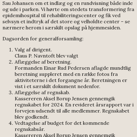
Sau Johansen om et indlæg og en rundvisning både inde
og ude i parken. Vi hørte om stedets transformering fra
epidemihospital til rehabiliteringscenter og fik ved
selvsyn et indtryk af det store og velholdte center – se
nærmere herom i særskilt opslag på hjemmesiden.
Dagsorden for generalforsamling:
Valg af dirigent.
Claus P. Navntoft blev valgt
Aflæggelse af beretning.
Formanden Einar Rud Pedersen aflagde mundtlig
beretning suppleret med en række fotos fra
aktiviteterne i det forgangne år. Beretningen er
vist i et særskilt dokument nedenfor.
Aflæggelse af regnskab.
Kassereren Aksel Borup Jensen gennemgik
regnskabet for 2024. En revideret årsrapport var i
forvejen udsendt til alle medlemmer. Regnskabet
blev godkendt.
Vedtagelse af budget for det kommende
regnskabsår.
Kassereren Aksel Borup Jensen gennemgik