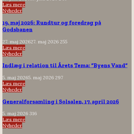
Læs mere
Nyheder
19. maj 2026: Rundtur og foredrag på
Godsbanen
27. maj 2026
27. maj 2026
255
Læs mere
Nyheder
Indlæg i relation til Årets Tema: “Byens Vand”
5. maj 2026
5. maj 2026
297
Læs mere
Nyheder
Generalforsamling i Solsalen, 17. april 2026
5. maj 2026
316
Læs mere
Nyheder