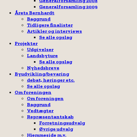
Generalforsamling 2008
Generalforsamling 2009
Årets Bernhardt
Baggrund
Tidligere finalister
Artikler og interviews
Se alle opslag
Projekter
Udgivelser
Landsbyture
Se alle opslag
Nyhedsbreve
Byudvikling/bevaring
debat, høringer etc.
Se alle opslag
Om foreningen
Om foreningen
Baggrund
Vedtægter
Repræsentantskab
Forretningsudvalg
Øvrige udvalg
Hjemmeside m.v.