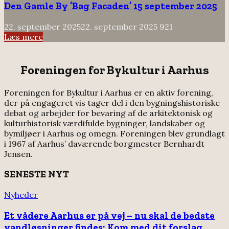
Den Gamle By ’Bag Facaden’ 15 september 2025
22. september 2025
22. september 2025
921
Læs mere
Foreningen for Bykultur i Aarhus
Foreningen for Bykultur i Aarhus er en aktiv forening,
der på engageret vis tager del i den bygningshistoriske
debat og arbejder for bevaring af de arkitektonisk og
kulturhistorisk værdifulde bygninger, landskaber og
bymiljøer i Aarhus og omegn.
Foreningen blev grundlagt
i 1967 af Aarhus’ daværende borgmester Bernhardt
Jensen.
SENESTE NYT
Nyheder
Et vådere Aarhus er på vej – nu skal de bedste
vandløsninger findes: Kom med dit forslag