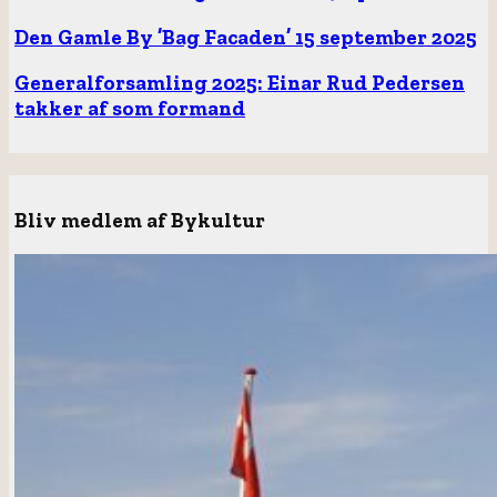
Den Gamle By ’Bag Facaden’ 15 september 2025
Generalforsamling 2025: Einar Rud Pedersen
takker af som formand
Bliv medlem af Bykultur