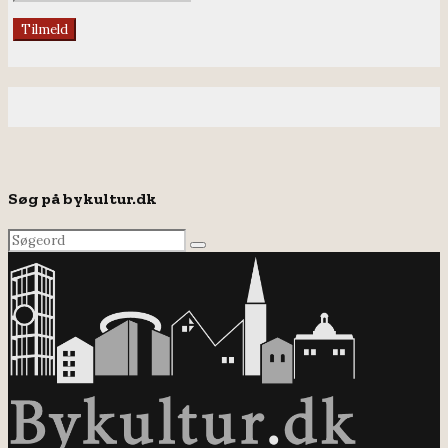
Søg på bykultur.dk
Search
Search
for: