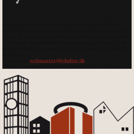
Foreningen for Bykultur i Aarhus har til formål hos
befolkningen og myndighederne, at skabe interesse for
bevaring af byens æstetiske og kulturhistoriske værdier
ved sikring af værdifulde bymiljøer og bygninger, samt
at tilføre byen nye æstetiske værdier i harmoni med de
bestående.
Kontakt os:
webmaster@bykultur.dk
@2023 - Foreningen for Bykultur i Aarhus. CVR: 35745424.