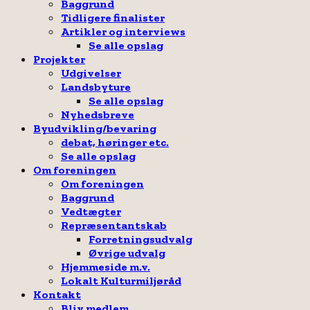
Baggrund
Tidligere finalister
Artikler og interviews
Se alle opslag
Projekter
Udgivelser
Landsbyture
Se alle opslag
Nyhedsbreve
Byudvikling/bevaring
debat, høringer etc.
Se alle opslag
Om foreningen
Om foreningen
Baggrund
Vedtægter
Repræsentantskab
Forretningsudvalg
Øvrige udvalg
Hjemmeside m.v.
Lokalt Kulturmiljøråd
Kontakt
Bliv medlem