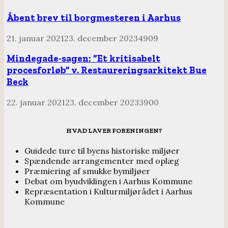
Åbent brev til borgmesteren i Aarhus
21. januar 2021
23. december 2023
4909
Mindegade-sagen: “Et kritisabelt
procesforløb” v. Restaureringsarkitekt Bue
Beck
22. januar 2021
23. december 2023
3900
HVAD LAVER FORENINGEN?
Guidede ture til byens historiske miljøer
Spændende arrangementer med oplæg
Præmiering af smukke bymiljøer
Debat om byudviklingen i Aarhus Kommune
Repræsentation i Kulturmiljørådet i Aarhus
Kommune