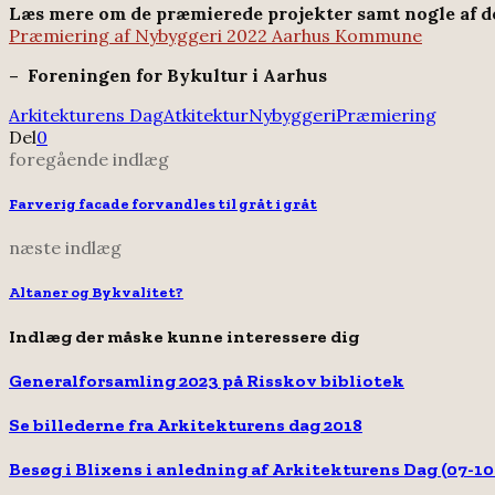
Læs mere om de præmierede projekter samt nogle af d
Præmiering af Nybyggeri 2022 Aarhus Kommune
– Foreningen for Bykultur i Aarhus
Arkitekturens Dag
Atkitektur
Nybyggeri
Præmiering
Del
0
foregående indlæg
Farverig facade forvandles til gråt i gråt
næste indlæg
Altaner og Bykvalitet?
Indlæg der måske kunne interessere dig
Generalforsamling 2023 på Risskov bibliotek
Se billederne fra Arkitekturens dag 2018
Besøg i Blixens i anledning af Arkitekturens Dag (07-10