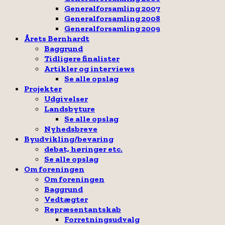
Generalforsamling 2007
Generalforsamling 2008
Generalforsamling 2009
Årets Bernhardt
Baggrund
Tidligere finalister
Artikler og interviews
Se alle opslag
Projekter
Udgivelser
Landsbyture
Se alle opslag
Nyhedsbreve
Byudvikling/bevaring
debat, høringer etc.
Se alle opslag
Om foreningen
Om foreningen
Baggrund
Vedtægter
Repræsentantskab
Forretningsudvalg