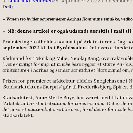
af
Einar Rud Pedersen
28. september 2022
20. december 
Del
0
–
Vanen tro hylder og præmierer Aarhus Kommune smukke, vedko
– NB: denne artikel er også udsendt særskilt i mail 
Præmieringen afholdes normalt på Arkitekturens Dag, som
september 2022 kl. 15 i Byrådssalen.
Det overordnede tem
Rådmand for Teknik og Miljø, Nicolaj Bang, overrakte sål
”Det er vigtigt for mig, at vi ikke bare bygger et større Aarh
arkitekturen i Aarhus og sender samtidig et klart signal om, 
Prisen for præmieret arkitektur tildeles Sneglehusene i Ny
’Stadsarkitektens Særpris’ går til Frederiksbjerg Spire
Stadsarkitekt, Anne Mette Boye, har været med til at udv
”Arkitektur har stor betydning for vores hverdag. Det er de ra
det giver et nødvendigt overblik over, hvad det er for nogle k
stadsarkitekt.