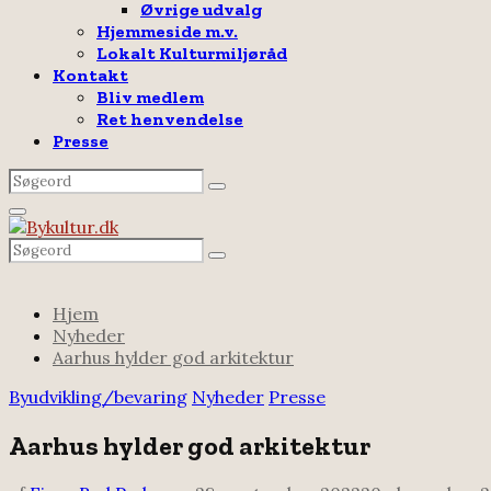
Øvrige udvalg
Hjemmeside m.v.
Lokalt Kulturmiljøråd
Kontakt
Bliv medlem
Ret henvendelse
Presse
Search
Search
for:
Facebook
Email
Rss
Primary
Menu
Search
Search
for:
Hjem
Nyheder
Aarhus hylder god arkitektur
Byudvikling/bevaring
Nyheder
Presse
Aarhus hylder god arkitektur