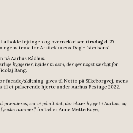
at afholde fejringen og overrækkelsen
tirsdag d. 27.
ningens tema for Arkitekturens Dag – ’stedsans’.
len på Aarhus Rådhus.
rlige byggerier, hylder vi dem, der gør noget særligt for
icolaj Bang.
r facade/skiltning’ gives til Netto på Silkeborgvej, mens
 til et pulserende hjerte under Aarhus Festuge 2022.
 præmieres, ser vi på alt det, der bliver bygget i Aarhus, og
, fysiske rammer,”
fortæller Anne Mette Boye,