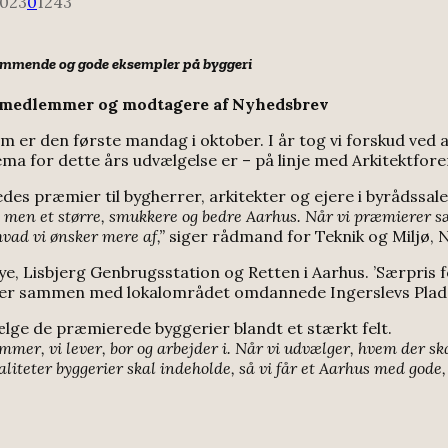
2023
0
1243
mmende og gode eksempler på byggeri
til medlemmer og modtagere af Nyhedsbrev
 er den første mandag i oktober. I år tog vi forskud ved 
a for dette års udvælgelse er – på linje med Arkitektfore
edes præmier til bygherrer, arkitekter og ejere i byrådssa
us, men et større, smukkere og bedre Aarhus. Når vi præmierer sæ
hvad vi ønsker mere af,”
siger rådmand for Teknik og Miljø, N
e, Lisbjerg Genbrugsstation og Retten i Aarhus. ’Særpris fo
r, der sammen med lokalområdet omdannede Ingerslevs Plads
ælge de præmierede byggerier blandt et stærkt felt.
mmer, vi lever, bor og arbejder i. Når vi udvælger, hvem der skal
valiteter byggerier skal indeholde, så vi får et Aarhus med gode