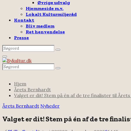
Øvrige udvalg
Hjemmeside m.v.
Lokalt Kulturmiljøråd
Kontakt
Bliv medlem
Ret henvendelse
Presse
Search
Search
for:
Facebook
Email
Rss
Primary
Menu
Search
Search
for:
Hjem
Årets Bernhardt
Valget er dit! Stem på én af de tre finalister til Åre
Årets Bernhardt
Nyheder
Valget er dit! Stem på én af de tre finali