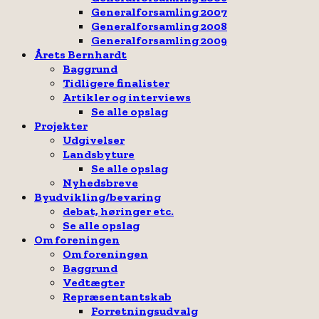
Generalforsamling 2007
Generalforsamling 2008
Generalforsamling 2009
Årets Bernhardt
Baggrund
Tidligere finalister
Artikler og interviews
Se alle opslag
Projekter
Udgivelser
Landsbyture
Se alle opslag
Nyhedsbreve
Byudvikling/bevaring
debat, høringer etc.
Se alle opslag
Om foreningen
Om foreningen
Baggrund
Vedtægter
Repræsentantskab
Forretningsudvalg