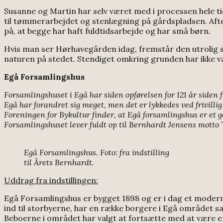
Susanne og Martin har selv været med i processen hele 
til tømmerarbejdet og stenlægning på gårdspladsen. Aft
på, at begge har haft fuldtidsarbejde og har små børn.
Hvis man ser Hørhavegården idag, fremstår den utrolig s
naturen på stedet. Stendiget omkring grunden har ikke væ
Egå Forsamlingshus
Forsamlingshuset i Egå har siden opførelsen for 121 år siden
Egå har forandret sig meget, men det er lykkedes ved frivillig
Foreningen for Bykultur finder, at Egå forsamlingshus er et
Forsamlingshuset lever fuldt op til Bernhardt Jensens motto 
Egå Forsamlingshus. Foto: fra indstilling
til Årets Bernhardt.
Uddrag fra indstillingen:
Egå Forsamlingshus er bygget 1898 og er i dag et modern
ind til storbyerne, har en række borgere i Egå området sat
Beboerne i området har valgt at fortsætte med at være en