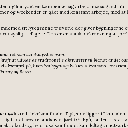
tiden og har ydet en kæmpemæssig arbejdsmæssig indsats. 
ener og weekender er gået med konstant arbejde, med at 
muk med sit lysegrønne træværk, der giver bygningerne et 
ret synligt tidligere. Den er en smuk omkransning af jord
 fungeret som samlingssted byen.
 kraft at udvide de traditionelle aktiviteter til blandt andet 
 god eksempel på, hvordan bygningskulturen kan være centrum 
”Forny og Bevar”.
e mødested i lokalsamfundet Egå, som ligger 10 km uden fo
 sig for at bevare landsbymiljøet i Gl. Egå, så der til sta
 aktiv landsby, hvor lokalsamfundet kan deltage i netværk