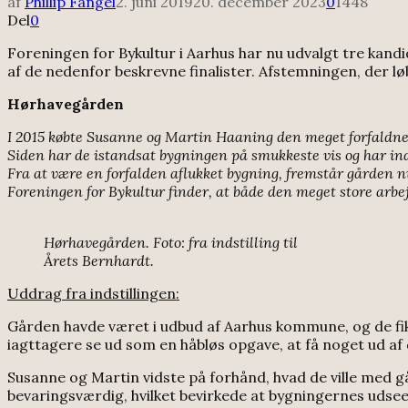
af
Phillip Fangel
2. juni 2019
20. december 2023
0
1448
Del
0
Foreningen for Bykultur i Aarhus har nu udvalgt tre kandi
af de nedenfor beskrevne finalister. Afstemningen, der løb
Hørhavegården
I 2015 købte Susanne og Martin Haaning den meget forfaldn
Siden har de istandsat bygningen på smukkeste vis og har ind
Fra at være en forfalden aflukket bygning, fremstår gården n
Foreningen for Bykultur finder, at både den meget store arbej
Hørhavegården. Foto: fra indstilling til
Årets Bernhardt.
Uddrag fra indstillingen:
Gården havde været i udbud af Aarhus kommune, og de fik
iagttagere se ud som en håbløs opgave, at få noget ud af
Susanne og Martin vidste på forhånd, hvad de ville med gå
bevaringsværdig, hvilket bevirkede at bygningernes udsee