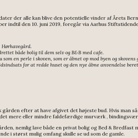
dater der alle kan blive den potentielle vinder af Årets Be
er indtil den 10. juni 2019, foregår via Aarhus Stiftstiden
e Hørhavegård.
rettet både bolig til dem selv og B&B med cafe.
u som en perle i skoven, som er åbnet op mod byen og skovens 
dsindsats for at redde huset og den nye åbne anvendelse berett
 gården efter at have afgivet det højeste bud. Hvis man s
 det mere eller mindre faldefærdige murværk , bindingsvær
rden, nemlig lave både en privat bolig og Bed & Bredfast m
nde i størst mulig omfang skulle se ud som de gamle.