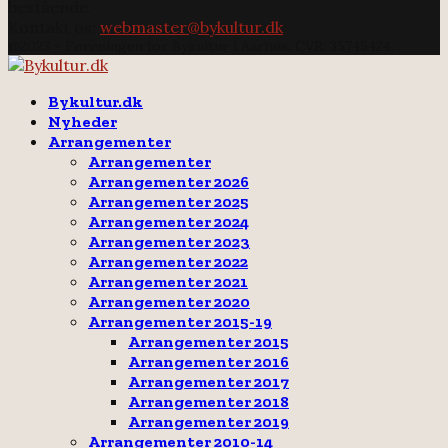
bestående.
Kontakt os:
webmaster@bykultur.dk
@2023 - Foreningen for Bykultur i Aarhus. CVR: 35745424.
Facebook
Email
Rss
Bykultur.dk
Nyheder
Arrangementer
Arrangementer
Arrangementer 2026
Arrangementer 2025
Arrangementer 2024
Arrangementer 2023
Arrangementer 2022
Arrangementer 2021
Arrangementer 2020
Arrangementer 2015-19
Arrangementer 2015
Arrangementer 2016
Arrangementer 2017
Arrangementer 2018
Arrangementer 2019
Arrangementer 2010-14