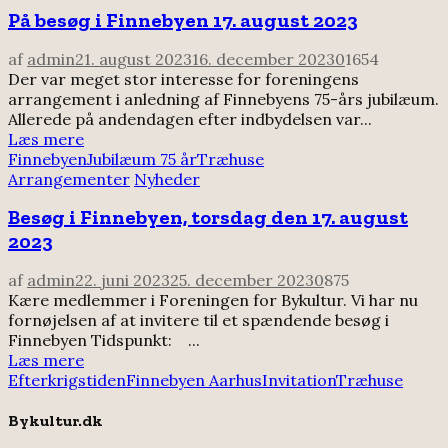
På besøg i Finnebyen 17. august 2023
af
admin
21. august 2023
16. december 2023
0
1654
Der var meget stor interesse for foreningens
arrangement i anledning af Finnebyens 75-års jubilæum.
Allerede på andendagen efter indbydelsen var...
Læs mere
Finnebyen
Jubilæum 75 år
Træhuse
Arrangementer
Nyheder
Besøg i Finnebyen, torsdag den 17. august
2023
af
admin
22. juni 2023
25. december 2023
0
875
Kære medlemmer i Foreningen for Bykultur. Vi har nu
fornøjelsen af at invitere til et spændende besøg i
Finnebyen Tidspunkt: ...
Læs mere
Efterkrigstiden
Finnebyen Aarhus
Invitation
Træhuse
Bykultur.dk