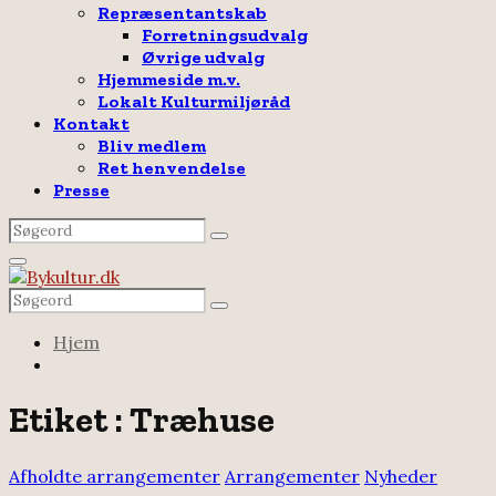
Repræsentantskab
Forretningsudvalg
Øvrige udvalg
Hjemmeside m.v.
Lokalt Kulturmiljøråd
Kontakt
Bliv medlem
Ret henvendelse
Presse
Search
Search
for:
Facebook
Email
Rss
Primary
Menu
Search
Search
for:
Hjem
Etiket : Træhuse
Afholdte arrangementer
Arrangementer
Nyheder