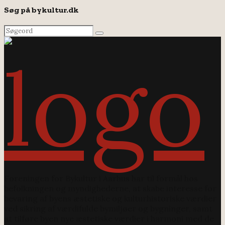
Søg på bykultur.dk
Search
Search
for:
Foreningen for Bykultur i Aarhus har til formål hos
befolkningen og myndighederne, at skabe interesse for
bevaring af byens æstetiske og kulturhistoriske værdier
ved sikring af værdifulde bymiljøer og bygninger, samt
at tilføre byen nye æstetiske værdier i harmoni med de