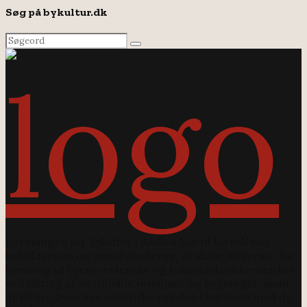
Søg på bykultur.dk
Search
Search
for:
Foreningen for Bykultur i Aarhus har til formål hos
befolkningen og myndighederne, at skabe interesse for
bevaring af byens æstetiske og kulturhistoriske værdier
ved sikring af værdifulde bymiljøer og bygninger, samt
at tilføre byen nye æstetiske værdier i harmoni med de