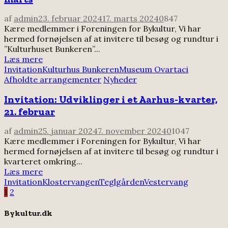
af
admin
23. februar 2024
17. marts 2024
0
847
Kære medlemmer i Foreningen for Bykultur, Vi har
hermed fornøjelsen af at invitere til besøg og rundtur i
”Kulturhuset Bunkeren”...
Læs mere
Invitation
Kulturhus Bunkeren
Museum Ovartaci
Afholdte arrangementer
Nyheder
Invitation: Udviklinger i et Aarhus-kvarter,
21. februar
af
admin
25. januar 2024
7. november 2024
0
1047
Kære medlemmer i Foreningen for Bykultur, Vi har
hermed fornøjelsen af at invitere til besøg og rundtur i
kvarteret omkring...
Læs mere
Invitation
Klostervangen
Teglgården
Vestervang
Indlægsinddeling
1
2
Bykultur.dk