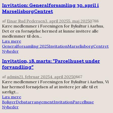
Invitation: Generalforsamling 30. april i
MarselisborgCentret
af
Einar Rud Pedersen
3. april 2025
5. maj 2025
0
788
Kære medlemmer i Foreningen for Bykultur i Aarhus,
Det er en fornøjelse hermed at kunne invitere alle
medlemmer til den...
Læs mere
Generalforsamling 2025
Invitation
MarselisborgCentret
Nyheder
Invitation, 18. marts: “Parcelhuset under
forvandling”
af
admin
21. februar 2025
4. april 2025
0
867
Kære medlemmer i Foreningen for Bykultur i Aarhus, Vi
har hermed fornøjelsen af at invitere jer alle til et
særligt...
Læs mere
Boliger
Debatarrangement
Invitation
Parcelhuse
Nyheder