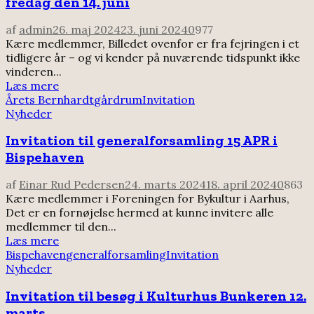
fredag den 14. juni
af
admin
26. maj 2024
23. juni 2024
0
977
Kære medlemmer, Billedet ovenfor er fra fejringen i et
tidligere år – og vi kender på nuværende tidspunkt ikke
vinderen...
Læs mere
Årets Bernhardt
gårdrum
Invitation
Nyheder
Invitation til generalforsamling 15 APR i
Bispehaven
af
Einar Rud Pedersen
24. marts 2024
18. april 2024
0
863
Kære medlemmer i Foreningen for Bykultur i Aarhus,
Det er en fornøjelse hermed at kunne invitere alle
medlemmer til den...
Læs mere
Bispehaven
generalforsamling
Invitation
Nyheder
Invitation til besøg i Kulturhus Bunkeren 12.
marts