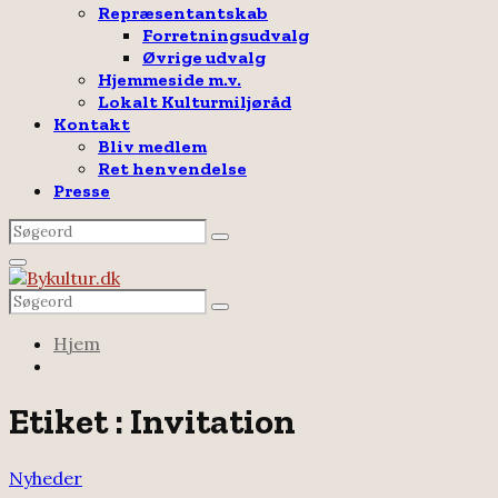
Repræsentantskab
Forretningsudvalg
Øvrige udvalg
Hjemmeside m.v.
Lokalt Kulturmiljøråd
Kontakt
Bliv medlem
Ret henvendelse
Presse
Search
Search
for:
Facebook
Email
Rss
Primary
Menu
Search
Search
for:
Hjem
Etiket : Invitation
Nyheder