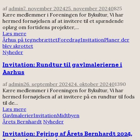
af
admin
7. november 2024
25. november 2024
0
825
Kære medlemmer i Foreningen for Bykultur, Vi har
hermed fornøjelsen af at invitere til et spændende
oplæg om fortidens projekter,...
Læs mere
Århus på tegnebrættet
Foredrag
Invitation
Planer der
blev skrottet
Nyheder
Invitation: Rundtur til gavlmalerierne i
Aarhus
af
admin
26. september 2024
24. oktober 2024
0
1390
Kære medlemmer i Foreningen for Bykultur, Vi har
hermed fornøjelsen af at invitere på en rundtur til fods
til de...
Læs mere
Gavlmalerier
Invitation
Midtbyen
Årets Bernhardt
Nyheder
Invitation: Fejring af Årets Bernhardt 2024,