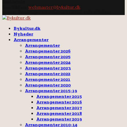
bestående.
Kontakt os:
webmaster@bykultur.dk
@2023 - Foreningen for Bykultur i Aarhus. CVR: 35745424.
Facebook
Email
Rss
Bykultur.dk
Nyheder
Arrangementer
Arrangementer
Arrangementer 2026
Arrangementer 2025
Arrangementer 2024
Arrangementer 2023
Arrangementer 2022
Arrangementer 2021
Arrangementer 2020
Arrangementer 2015-19
Arrangementer 2015
Arrangementer 2016
Arrangementer 2017
Arrangementer 2018
Arrangementer 2019
Arrangementer 2010-14