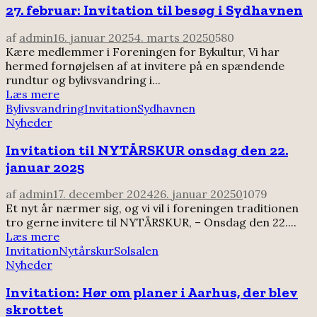
27. februar: Invitation til besøg i Sydhavnen
af
admin
16. januar 2025
4. marts 2025
0
580
Kære medlemmer i Foreningen for Bykultur, Vi har
hermed fornøjelsen af at invitere på en spændende
rundtur og bylivsvandring i...
Læs mere
Bylivsvandring
Invitation
Sydhavnen
Nyheder
Invitation til NYTÅRSKUR onsdag den 22.
januar 2025
af
admin
17. december 2024
26. januar 2025
0
1079
Et nyt år nærmer sig, og vi vil i foreningen traditionen
tro gerne invitere til NYTÅRSKUR, – Onsdag den 22....
Læs mere
Invitation
Nytårskur
Solsalen
Nyheder
Invitation: Hør om planer i Aarhus, der blev
skrottet