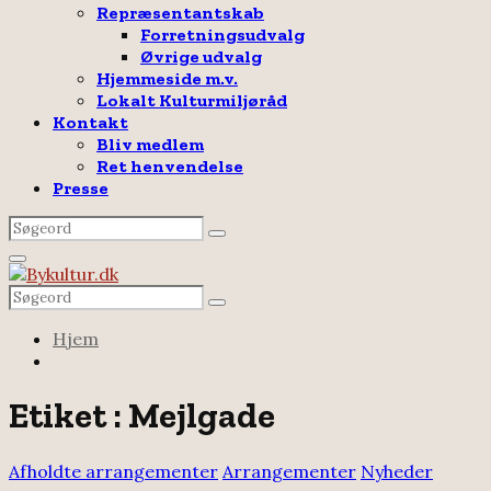
Repræsentantskab
Forretningsudvalg
Øvrige udvalg
Hjemmeside m.v.
Lokalt Kulturmiljøråd
Kontakt
Bliv medlem
Ret henvendelse
Presse
Search
Search
for:
Facebook
Email
Rss
Primary
Menu
Search
Search
for:
Hjem
Etiket : Mejlgade
Afholdte arrangementer
Arrangementer
Nyheder