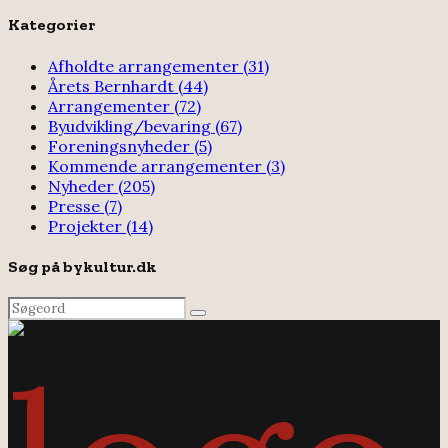
for:
Kategorier
Afholdte arrangementer
(31)
Årets Bernhardt
(44)
Arrangementer
(72)
Byudvikling/bevaring
(67)
Foreningsnyheder
(5)
Kommende arrangementer
(3)
Nyheder
(205)
Presse
(7)
Projekter
(14)
Søg på bykultur.dk
Search
Search
for: