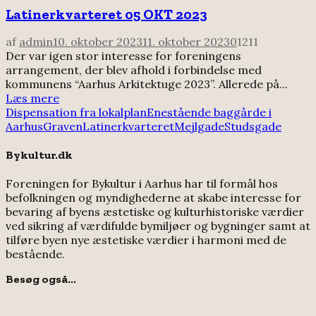
Latinerkvarteret 05 OKT 2023
af
admin
10. oktober 2023
11. oktober 2023
0
1211
Der var igen stor interesse for foreningens
arrangement, der blev afhold i forbindelse med
kommunens “Aarhus Arkitektuge 2023”. Allerede på...
Læs mere
Dispensation fra lokalplan
Enestående baggårde i
Aarhus
Graven
Latinerkvarteret
Mejlgade
Studsgade
Bykultur.dk
Foreningen for Bykultur i Aarhus har til formål hos
befolkningen og myndighederne at skabe interesse for
bevaring af byens æstetiske og kulturhistoriske værdier
ved sikring af værdifulde bymiljøer og bygninger samt at
tilføre byen nye æstetiske værdier i harmoni med de
bestående.
Besøg også...