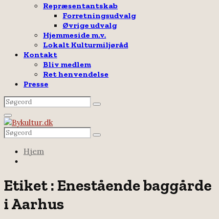
Repræsentantskab
Forretningsudvalg
Øvrige udvalg
Hjemmeside m.v.
Lokalt Kulturmiljøråd
Kontakt
Bliv medlem
Ret henvendelse
Presse
Search
Search
for:
Facebook
Email
Rss
Primary
Menu
Search
Search
for:
Hjem
Etiket : Enestående baggårde
i Aarhus