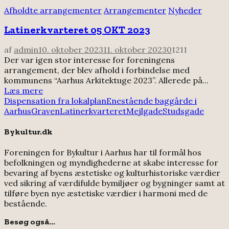
Afholdte arrangementer
Arrangementer
Nyheder
Latinerkvarteret 05 OKT 2023
af
admin
10. oktober 2023
11. oktober 2023
0
1211
Der var igen stor interesse for foreningens
arrangement, der blev afhold i forbindelse med
kommunens “Aarhus Arkitektuge 2023”. Allerede på...
Læs mere
Dispensation fra lokalplan
Enestående baggårde i
Aarhus
Graven
Latinerkvarteret
Mejlgade
Studsgade
Bykultur.dk
Foreningen for Bykultur i Aarhus har til formål hos
befolkningen og myndighederne at skabe interesse for
bevaring af byens æstetiske og kulturhistoriske værdier
ved sikring af værdifulde bymiljøer og bygninger samt at
tilføre byen nye æstetiske værdier i harmoni med de
bestående.
Besøg også...