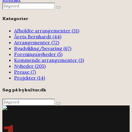
Search
Search
for:
Kategorier
Afholdte arrangementer
(31)
Årets Bernhardt
(44)
Arrangementer
(72)
Byudvikling/bevaring
(67)
Foreningsnyheder
(5)
Kommende arrangementer
(3)
Nyheder
(205)
Presse
(7)
Projekter
(14)
Søg på bykultur.dk
Search
Search
for: