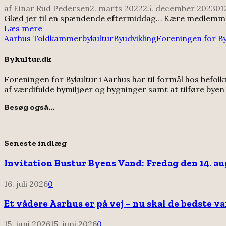
af
Einar Rud Pedersen
2. marts 2022
25. december 2023
0
1
Glæd jer til en spændende eftermiddag… Kære medlemmer 
Læs mere
Aarhus Toldkammer
bykultur
Byudvikling
Foreningen for By
Bykultur.dk
Foreningen for Bykultur i Aarhus har til formål hos befol
af værdifulde bymiljøer og bygninger samt at tilføre bye
Besøg også...
Seneste indlæg
Invitation Bustur Byens Vand: Fredag den 14. augu
16. juli 2026
0
Et vådere Aarhus er på vej – nu skal de bedste v
15. juni 2026
15. juni 2026
0