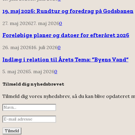
19. maj 2026: Rundtur og foredrag på Godsbanen
27. maj 2026
27. maj 2026
0
Foreløbige planer og datoer for efteråret 2026
26. maj 2026
16. juli 2026
0
Indlæg i relation til Årets Tema: “Byens Vand”
5. maj 2026
5. maj 2026
0
Tilmeld dig nyhedsbrevet
Tilmeld dig vores nyhedsbrev, så du kan blive opdateret m