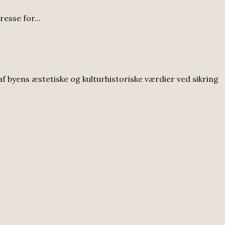
esse for...
f byens æstetiske og kulturhistoriske værdier ved sikring