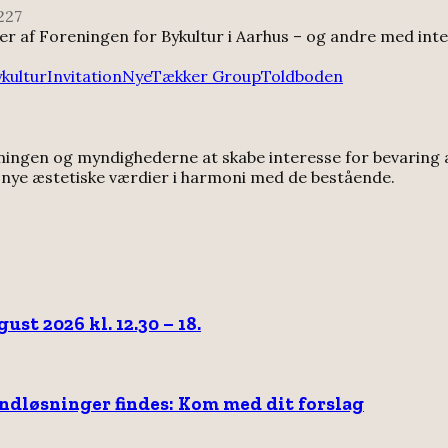
227
af Foreningen for Bykultur i Aarhus – og andre med inter
kultur
Invitation
Nye
Tækker Group
Toldboden
kningen og myndighederne at skabe interesse for bevaring a
n nye æstetiske værdier i harmoni med de bestående.
st 2026 kl. 12.30 – 18.
andløsninger findes: Kom med dit forslag