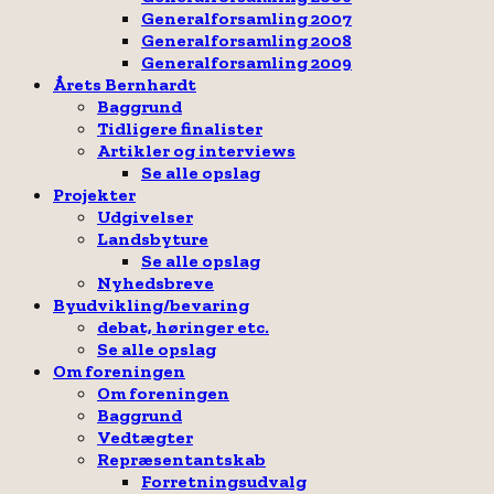
Generalforsamling 2007
Generalforsamling 2008
Generalforsamling 2009
Årets Bernhardt
Baggrund
Tidligere finalister
Artikler og interviews
Se alle opslag
Projekter
Udgivelser
Landsbyture
Se alle opslag
Nyhedsbreve
Byudvikling/bevaring
debat, høringer etc.
Se alle opslag
Om foreningen
Om foreningen
Baggrund
Vedtægter
Repræsentantskab
Forretningsudvalg