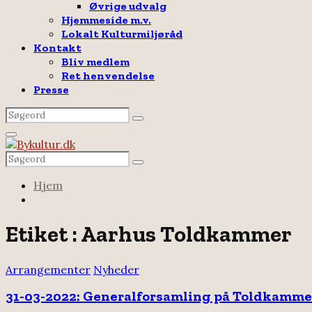
Øvrige udvalg
Hjemmeside m.v.
Lokalt Kulturmiljøråd
Kontakt
Bliv medlem
Ret henvendelse
Presse
Search
Search
for:
Facebook
Email
Rss
Primary
Menu
Search
Search
for:
Hjem
Etiket : Aarhus Toldkammer
Arrangementer
Nyheder
31-03-2022: Generalforsamling på Toldkammer