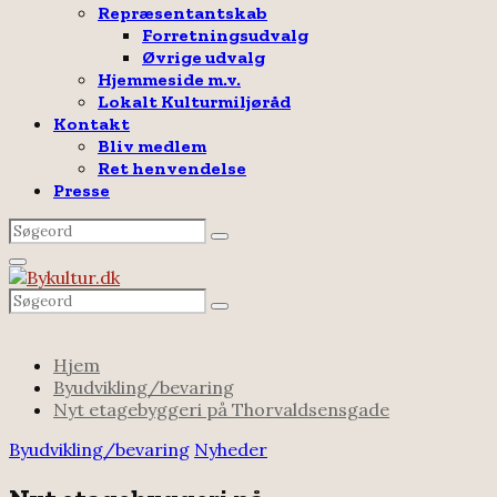
Repræsentantskab
Forretningsudvalg
Øvrige udvalg
Hjemmeside m.v.
Lokalt Kulturmiljøråd
Kontakt
Bliv medlem
Ret henvendelse
Presse
Search
Search
for:
Facebook
Email
Rss
Primary
Menu
Search
Search
for:
Hjem
Byudvikling/bevaring
Nyt etagebyggeri på Thorvaldsensgade
Byudvikling/bevaring
Nyheder