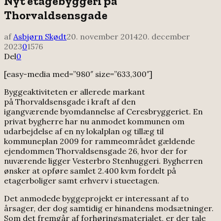
Nyt etagebyggeri på
Thorvaldsensgade
af
Asbjørn Skødt
20. november 2014
20. december
2023
0
1576
Del
0
[easy-media med=”980″ size=”633,300″]
Byggeaktiviteten er allerede markant
på Thorvaldsensgade i kraft af den
igangværende byomdannelse af Ceresbryggeriet. En
privat bygherre har nu anmodet kommunen om
udarbejdelse af en ny lokalplan og tillæg til
kommuneplan 2009 for rammeområdet gældende
ejendommen Thorvaldsensgade 26, hvor der for
nuværende ligger Vesterbro Stenhuggeri. Bygherren
ønsker at opføre samlet 2.400 kvm fordelt på
etagerboliger samt erhverv i stueetagen.
Det anmodede byggeprojekt er interessant af to
årsager, der dog samtidig er hinandens modsætninger.
Som det fremgår af forhøringsmaterialet, er der tale