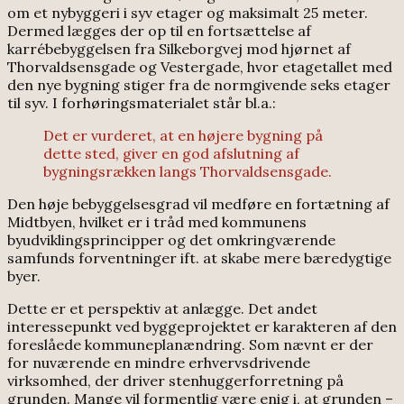
om et nybyggeri i syv etager og maksimalt 25 meter.
Dermed lægges der op til en fortsættelse af
karrébebyggelsen fra Silkeborgvej mod hjørnet af
Thorvaldsensgade og Vestergade, hvor etagetallet med
den nye bygning stiger fra de normgivende seks etager
til syv. I forhøringsmaterialet står bl.a.:
Det er vurderet, at en højere bygning på
dette sted, giver en god afslutning af
bygningsrækken langs Thorvaldsensgade.
Den høje bebyggelsesgrad vil medføre en fortætning af
Midtbyen, hvilket er i tråd med kommunens
byudviklingsprincipper og det omkringværende
samfunds forventninger ift. at skabe mere bæredygtige
byer.
Dette er et perspektiv at anlægge. Det andet
interessepunkt ved byggeprojektet er karakteren af den
foreslåede kommuneplanændring. Som nævnt er der
for nuværende en mindre erhvervsdrivende
virksomhed, der driver stenhuggerforretning på
grunden. Mange vil formentlig være enig i, at grunden –