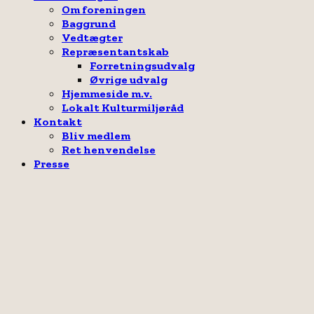
Om foreningen
Baggrund
Vedtægter
Repræsentantskab
Forretningsudvalg
Øvrige udvalg
Hjemmeside m.v.
Lokalt Kulturmiljøråd
Kontakt
Bliv medlem
Ret henvendelse
Presse