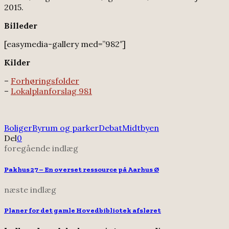
2015.
Billeder
[easymedia-gallery med=”982″]
Kilder
–
Forhøringsfolder
–
Lokalplanforslag 981
Boliger
Byrum og parker
Debat
Midtbyen
Del
0
foregående indlæg
Pakhus 27 – En overset ressource på Aarhus Ø
næste indlæg
Planer for det gamle Hovedbibliotek afsløret