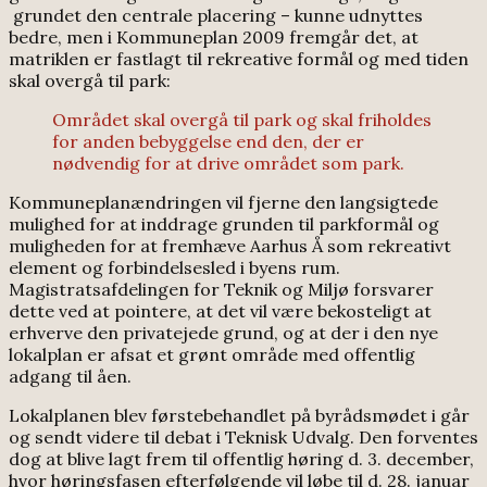
grundet den centrale placering – kunne udnyttes
bedre, men i Kommuneplan 2009 fremgår det, at
matriklen er fastlagt til rekreative formål og med tiden
skal overgå til park:
Området skal overgå til park og skal friholdes
for anden bebyggelse end den, der er
nødvendig for at drive området som park.
Kommuneplanændringen vil fjerne den langsigtede
mulighed for at inddrage grunden til parkformål og
muligheden for at fremhæve Aarhus Å som rekreativt
element og forbindelsesled i byens rum.
Magistratsafdelingen for Teknik og Miljø forsvarer
dette ved at pointere, at det vil være bekosteligt at
erhverve den privatejede grund, og at der i den nye
lokalplan er afsat et grønt område med offentlig
adgang til åen.
Lokalplanen blev førstebehandlet på byrådsmødet i går
og sendt videre til debat i Teknisk Udvalg. Den forventes
dog at blive lagt frem til offentlig høring d. 3. december,
hvor høringsfasen efterfølgende vil løbe til d. 28. januar