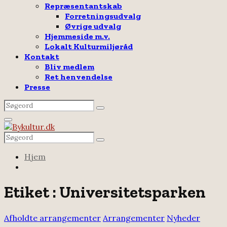
Repræsentantskab
Forretningsudvalg
Øvrige udvalg
Hjemmeside m.v.
Lokalt Kulturmiljøråd
Kontakt
Bliv medlem
Ret henvendelse
Presse
Search
Search
for:
Facebook
Email
Rss
Primary
Menu
Search
Search
for:
Hjem
Etiket : Universitetsparken
Afholdte arrangementer
Arrangementer
Nyheder