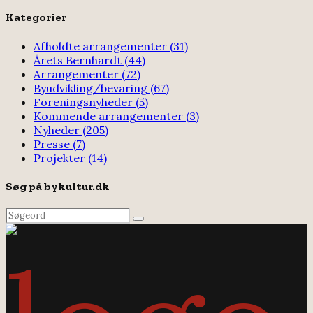
for:
Kategorier
Afholdte arrangementer
(31)
Årets Bernhardt
(44)
Arrangementer
(72)
Byudvikling/bevaring
(67)
Foreningsnyheder
(5)
Kommende arrangementer
(3)
Nyheder
(205)
Presse
(7)
Projekter
(14)
Søg på bykultur.dk
Search
Search
for: