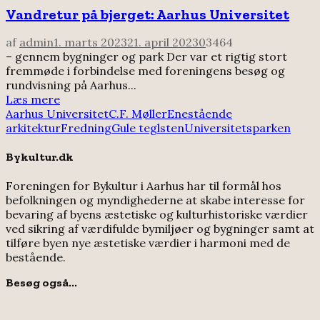
Vandretur på bjerget: Aarhus Universitet
af
admin
1. marts 2023
21. april 2023
0
3464
– gennem bygninger og park Der var et rigtig stort
fremmøde i forbindelse med foreningens besøg og
rundvisning på Aarhus...
Læs mere
Aarhus Universitet
C.F. Møller
Enestående
arkitektur
Fredning
Gule teglsten
Universitetsparken
Bykultur.dk
Foreningen for Bykultur i Aarhus har til formål hos
befolkningen og myndighederne at skabe interesse for
bevaring af byens æstetiske og kulturhistoriske værdier
ved sikring af værdifulde bymiljøer og bygninger samt at
tilføre byen nye æstetiske værdier i harmoni med de
bestående.
Besøg også...