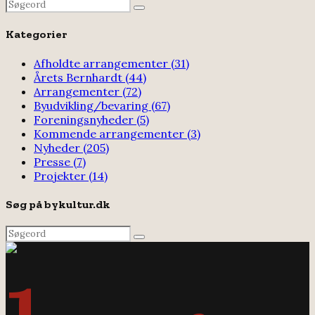
Search
Search
for:
Kategorier
Afholdte arrangementer
(31)
Årets Bernhardt
(44)
Arrangementer
(72)
Byudvikling/bevaring
(67)
Foreningsnyheder
(5)
Kommende arrangementer
(3)
Nyheder
(205)
Presse
(7)
Projekter
(14)
Søg på bykultur.dk
Search
Search
for: