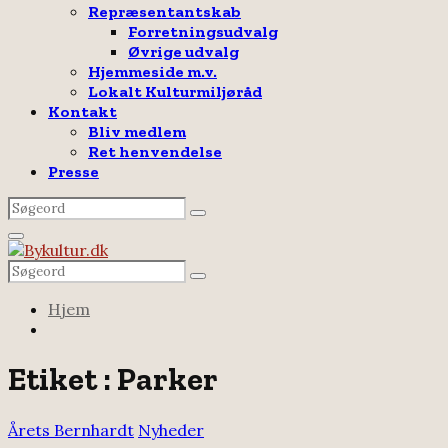
Repræsentantskab
Forretningsudvalg
Øvrige udvalg
Hjemmeside m.v.
Lokalt Kulturmiljøråd
Kontakt
Bliv medlem
Ret henvendelse
Presse
Search
Search
for:
Facebook
Email
Rss
Primary
Menu
Search
Search
for:
Hjem
Etiket : Parker
Årets Bernhardt
Nyheder