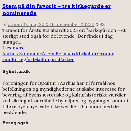
Stem på din favorit – tre kirkegårde er
nominerede
af
admin
19. maj 2023
16. december 2023
0
2588
Temaet for Årets Bernhardt 2023 er: ”Kirkegården – et
særligt sted også for de levende” Der findes i dag
mange...
Læs mere
Aarhus Kommune
Årets Bernhardt
bykultur
Grønne
rum
Kirkegårde
kulturpris
Parker
Bykultur.dk
Foreningen for Bykultur i Aarhus har til formål hos
befolkningen og myndighederne at skabe interesse for
bevaring af byens æstetiske og kulturhistoriske værdier
ved sikring af værdifulde bymiljøer og bygninger samt at
tilføre byen nye æstetiske værdier i harmoni med de
bestående.
Besøg også...