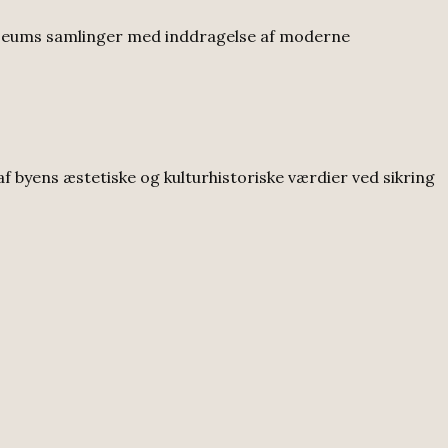
seums samlinger med inddragelse af moderne
f byens æstetiske og kulturhistoriske værdier ved sikring