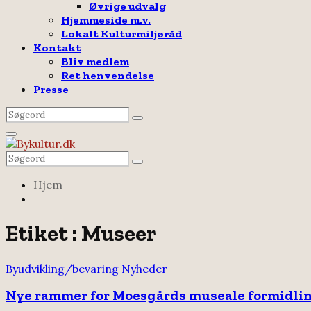
Øvrige udvalg
Hjemmeside m.v.
Lokalt Kulturmiljøråd
Kontakt
Bliv medlem
Ret henvendelse
Presse
Search
Search
for:
Facebook
Email
Rss
Primary
Menu
Search
Search
for:
Hjem
Etiket : Museer
Byudvikling/bevaring
Nyheder
Nye rammer for Moesgårds museale formidli