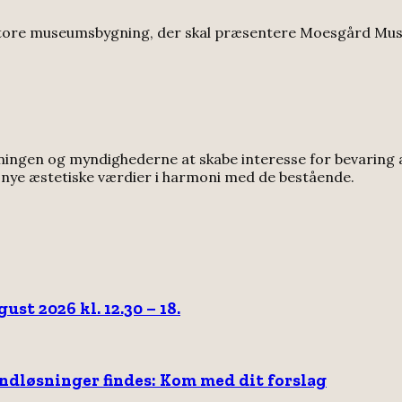
 store museumsbygning, der skal præsentere Moesgård Mu
kningen og myndighederne at skabe interesse for bevaring a
n nye æstetiske værdier i harmoni med de bestående.
st 2026 kl. 12.30 – 18.
andløsninger findes: Kom med dit forslag