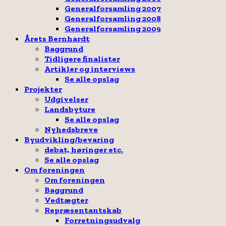
Generalforsamling 2007
Generalforsamling 2008
Generalforsamling 2009
Årets Bernhardt
Baggrund
Tidligere finalister
Artikler og interviews
Se alle opslag
Projekter
Udgivelser
Landsbyture
Se alle opslag
Nyhedsbreve
Byudvikling/bevaring
debat, høringer etc.
Se alle opslag
Om foreningen
Om foreningen
Baggrund
Vedtægter
Repræsentantskab
Forretningsudvalg