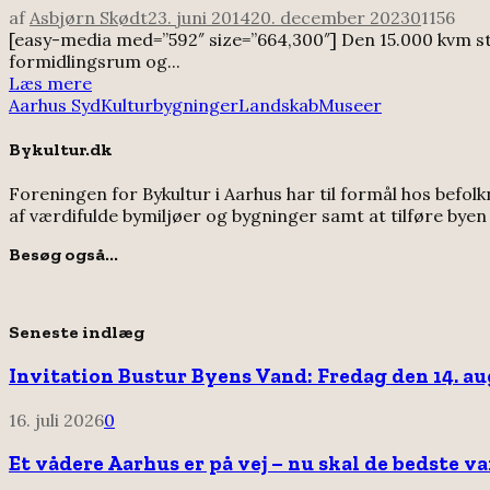
af
Asbjørn Skødt
23. juni 2014
20. december 2023
0
1156
[easy-media med=”592″ size=”664,300″] Den 15.000 kvm
formidlingsrum og...
Læs mere
Aarhus Syd
Kulturbygninger
Landskab
Museer
Bykultur.dk
Foreningen for Bykultur i Aarhus har til formål hos befol
af værdifulde bymiljøer og bygninger samt at tilføre bye
Besøg også...
Seneste indlæg
Invitation Bustur Byens Vand: Fredag den 14. augu
16. juli 2026
0
Et vådere Aarhus er på vej – nu skal de bedste v