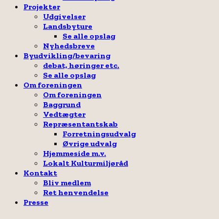
Projekter
Udgivelser
Landsbyture
Se alle opslag
Nyhedsbreve
Byudvikling/bevaring
debat, høringer etc.
Se alle opslag
Om foreningen
Om foreningen
Baggrund
Vedtægter
Repræsentantskab
Forretningsudvalg
Øvrige udvalg
Hjemmeside m.v.
Lokalt Kulturmiljøråd
Kontakt
Bliv medlem
Ret henvendelse
Presse