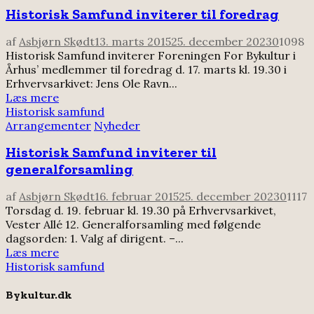
Historisk Samfund inviterer til foredrag
af
Asbjørn Skødt
13. marts 2015
25. december 2023
0
1098
Historisk Samfund inviterer Foreningen For Bykultur i
Århus’ medlemmer til foredrag d. 17. marts kl. 19.30 i
Erhvervsarkivet: Jens Ole Ravn...
Læs mere
Historisk samfund
Arrangementer
Nyheder
Historisk Samfund inviterer til
generalforsamling
af
Asbjørn Skødt
16. februar 2015
25. december 2023
0
1117
Torsdag d. 19. februar kl. 19.30 på Erhvervsarkivet,
Vester Allé 12. Generalforsamling med følgende
dagsorden: 1. Valg af dirigent. –...
Læs mere
Historisk samfund
Bykultur.dk