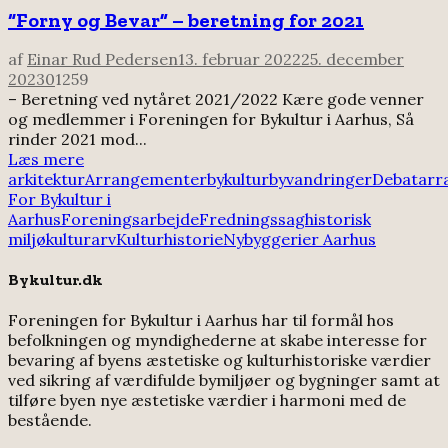
“Forny og Bevar” – beretning for 2021
af
Einar Rud Pedersen
13. februar 2022
25. december
2023
0
1259
– Beretning ved nytåret 2021/2022 Kære gode venner
og medlemmer i Foreningen for Bykultur i Aarhus, Så
rinder 2021 mod...
Læs mere
arkitektur
Arrangementer
bykultur
byvandringer
Debatarr
For Bykultur i
Aarhus
Foreningsarbejde
Fredningssag
historisk
miljø
kulturarv
Kulturhistorie
Nybyggerier Aarhus
Bykultur.dk
Foreningen for Bykultur i Aarhus har til formål hos
befolkningen og myndighederne at skabe interesse for
bevaring af byens æstetiske og kulturhistoriske værdier
ved sikring af værdifulde bymiljøer og bygninger samt at
tilføre byen nye æstetiske værdier i harmoni med de
bestående.