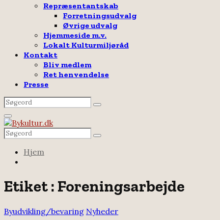
Repræsentantskab
Forretningsudvalg
Øvrige udvalg
Hjemmeside m.v.
Lokalt Kulturmiljøråd
Kontakt
Bliv medlem
Ret henvendelse
Presse
Search
Search
for:
Facebook
Email
Rss
Primary
Menu
Search
Search
for:
Hjem
Etiket : Foreningsarbejde
Byudvikling/bevaring
Nyheder