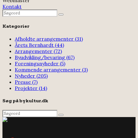
Webmaster
Kontakt
Search
Search
for:
Kategorier
Afholdte arrangementer
(31)
Årets Bernhardt
(44)
Arrangementer
(72)
Byudvikling/bevaring
(67)
Foreningsnyheder
(5)
Kommende arrangementer
(3)
Nyheder
(205)
Presse
(7)
Projekter
(14)
Søg på bykultur.dk
Search
Search
for: