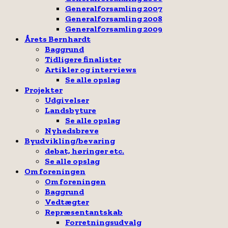
Generalforsamling 2007
Generalforsamling 2008
Generalforsamling 2009
Årets Bernhardt
Baggrund
Tidligere finalister
Artikler og interviews
Se alle opslag
Projekter
Udgivelser
Landsbyture
Se alle opslag
Nyhedsbreve
Byudvikling/bevaring
debat, høringer etc.
Se alle opslag
Om foreningen
Om foreningen
Baggrund
Vedtægter
Repræsentantskab
Forretningsudvalg