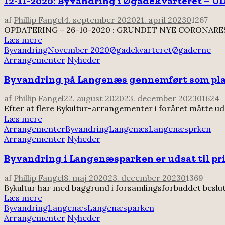
12-11-2020: Byvandring i Øgadekvarteret – U
af
Phillip Fangel
4. september 2020
21. april 2023
0
1267
OPDATERING – 26-10-2020 : GRUNDET NYE CORONARESTRI
Læs mere
Byvandring
November 2020
Øgadekvarteret
Øgaderne
Arrangementer
Nyheder
Byvandring på Langenæs gennemført som pl
af
Phillip Fangel
22. august 2020
23. december 2023
0
1624
Efter at flere Bykultur-arrangementer i foråret måtte u
Læs mere
Arrangementer
Byvandring
Langenæs
Langenæsprken
Arrangementer
Nyheder
Byvandring i Langenæsparken er udsat til pr
af
Phillip Fangel
8. maj 2020
23. december 2023
0
1369
Bykultur har med baggrund i forsamlingsforbuddet beslut
Læs mere
Byvandring
Langenæs
Langenæsparken
Arrangementer
Nyheder