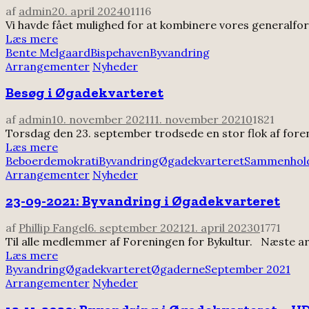
af
admin
20. april 2024
0
1116
Vi havde fået mulighed for at kombinere vores general
Læs mere
Bente Melgaard
Bispehaven
Byvandring
Arrangementer
Nyheder
Besøg i Øgadekvarteret
af
admin
10. november 2021
11. november 2021
0
1821
Torsdag den 23. september trodsede en stor flok af for
Læs mere
Beboerdemokrati
Byvandring
Øgadekvarteret
Sammenhol
Arrangementer
Nyheder
23-09-2021: Byvandring i Øgadekvarteret
af
Phillip Fangel
6. september 2021
21. april 2023
0
1771
Til alle medlemmer af Foreningen for Bykultur. Næste arr
Læs mere
Byvandring
Øgadekvarteret
Øgaderne
September 2021
Arrangementer
Nyheder