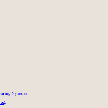
varing
Nyheder
024