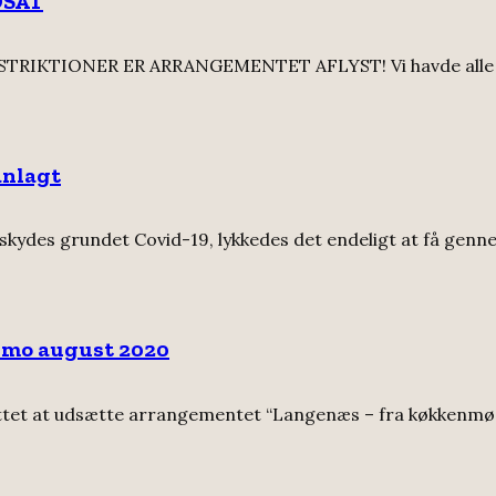
DSAT
KTIONER ER ARRANGEMENTET AFLYST! Vi havde alle set 
anlagt
dskydes grundet Covid-19, lykkedes det endeligt at få gen
imo august 2020
tet at udsætte arrangementet “Langenæs – fra køkkenmøddin