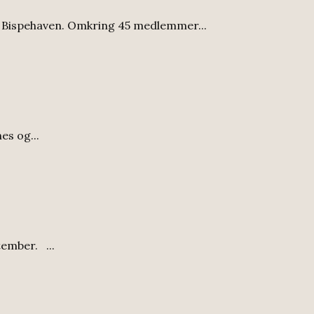
i Bispehaven. Omkring 45 medlemmer...
s og...
ember. ...