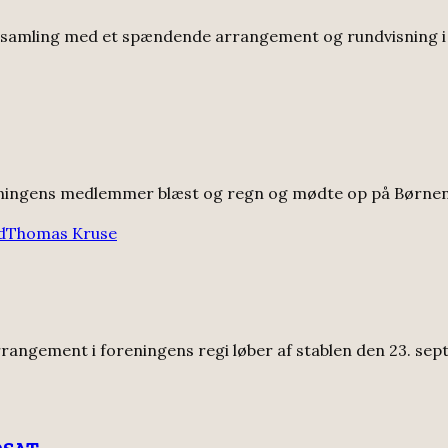
forsamling med et spændende arrangement og rundvisning 
eningens medlemmer blæst og regn og mødte op på Børnene
d
Thomas Kruse
angement i foreningens regi løber af stablen den 23. sept