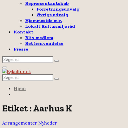
Repræsentantskab
Forretningsudvalg
Øvrige udvalg
Hjemmeside m.v.
Lokalt Kulturmiljøråd
Kontakt
Bliv medlem
Ret henvendelse
Presse
Search
Search
for:
Facebook
Email
Rss
Primary
Menu
Search
Search
for:
Hjem
Etiket : Aarhus K
Arrangementer
Nyheder