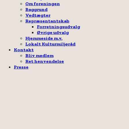
Om foreningen
Baggrund
Vedtægter
Repræsentantskab
Forretningsudvalg
Øvrige udvalg
Hjemmeside m.v.
Lokalt Kulturmiljøråd
Kontakt
Bliv medlem
Ret henvendelse
Presse