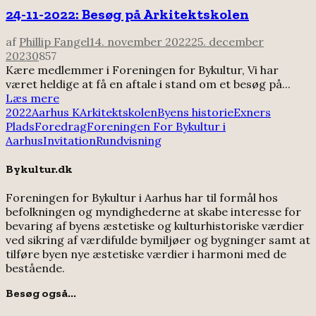
24-11-2022: Besøg på Arkitektskolen
af
Phillip Fangel
14. november 2022
25. december
2023
0
857
Kære medlemmer i Foreningen for Bykultur, Vi har
været heldige at få en aftale i stand om et besøg på...
Læs mere
2022
Aarhus K
Arkitektskolen
Byens historie
Exners
Plads
Foredrag
Foreningen For Bykultur i
Aarhus
Invitation
Rundvisning
Bykultur.dk
Foreningen for Bykultur i Aarhus har til formål hos
befolkningen og myndighederne at skabe interesse for
bevaring af byens æstetiske og kulturhistoriske værdier
ved sikring af værdifulde bymiljøer og bygninger samt at
tilføre byen nye æstetiske værdier i harmoni med de
bestående.
Besøg også...