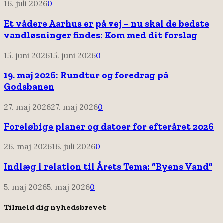
16. juli 2026
0
Et vådere Aarhus er på vej – nu skal de bedste
vandløsninger findes: Kom med dit forslag
15. juni 2026
15. juni 2026
0
19. maj 2026: Rundtur og foredrag på
Godsbanen
27. maj 2026
27. maj 2026
0
Foreløbige planer og datoer for efteråret 2026
26. maj 2026
16. juli 2026
0
Indlæg i relation til Årets Tema: “Byens Vand”
5. maj 2026
5. maj 2026
0
Tilmeld dig nyhedsbrevet