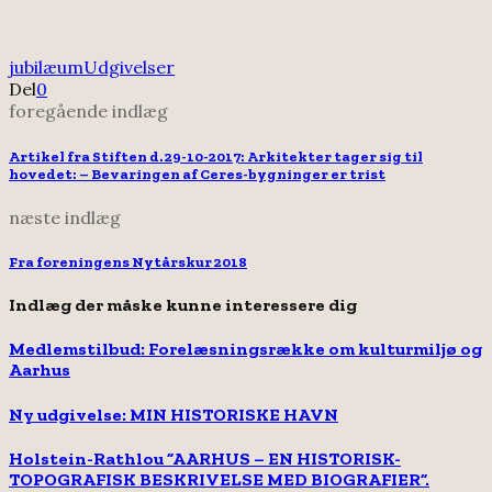
jubilæum
Udgivelser
Del
0
foregående indlæg
Artikel fra Stiften d. 29-10-2017: Arkitekter tager sig til
hovedet: – Bevaringen af Ceres-bygninger er trist
næste indlæg
Fra foreningens Nytårskur 2018
Indlæg der måske kunne interessere dig
Medlemstilbud: Forelæsningsrække om kulturmiljø og
Aarhus
Ny udgivelse: MIN HISTORISKE HAVN
Holstein-Rathlou ”AARHUS – EN HISTORISK-
TOPOGRAFISK BESKRIVELSE MED BIOGRAFIER”.