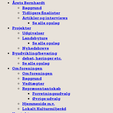
Årets Bernhardt
Baggrund
Tidligere finalister
Artikler og interviews
Se alle opslag
Projekter
Udgivelser
Landsbyture
Se alle opslag
Nyhedsbreve
Byudvikling/bevaring
debat, høringer etc.
Se alle opslag
Om foreningen
Om foreningen
Baggrund
Vedtægter
Repræsentantskab
Forretningsudvalg
Øvrige udvalg
Hjemmeside m.v.
Lokalt Kulturmiljøråd