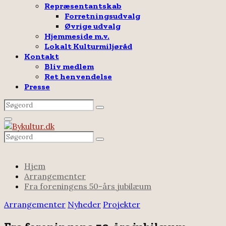
Repræsentantskab
Forretningsudvalg
Øvrige udvalg
Hjemmeside m.v.
Lokalt Kulturmiljøråd
Kontakt
Bliv medlem
Ret henvendelse
Presse
Search
Search
for:
Facebook
Email
Rss
Primary
Menu
Search
Search
for:
Hjem
Arrangementer
Fra foreningens 50-års jubilæum
Arrangementer
Nyheder
Projekter