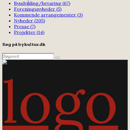
Byudvikling/bevaring
(67)
Foreningsnyheder
(5)
Kommende arrangementer
(3)
Nyheder
(205)
Presse
(7)
Projekter
(14)
Søg på bykultur.dk
Search
Search
for: