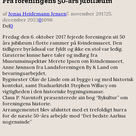
Fra foreningens 50-års jubilæum
af
Jonas Heidemann Jensen
7. november 2017
25.
december 2023
0
1096
Del
0
Fredag den 6. oktober 2017 fejrede foreningen sit 50
års jubilæum i flotte rammer på Kvindemuseet. Den
tidligere byrådssal var fyldt og ikke en stol var ledig.
Gæsterne kunne høre taler og indlæg fra
Museumsinspektør Merete Ipsen om Kvindemuseet,
Anne Jønnson fra Landsforeningen By & Land om
bevaringsarbejdet,
Bygmester Olav de Linde om at bygge i og med historisk
kontekst, samt Stadsarkitekt Stephen Willacy om
vigtigheden i den historiske bygningsmasse.
Claus P. Navntoft præsenterede sin bog “Bykultur” om
foreningens historie.
Arrangementet blev afsluttet med et trefoldigt hurra
for de næste 50-års arbejde mod “Det bedste Aarhus
nogensinde”