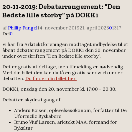
20-11-2019: Debatarrangement: “Den
Bedste lille storby” på DOKK1
af
Phillip Fangel
14. november 2019
21. april 2023
0
1317
Del
0
Vi har fra Arkitektforeningen modtaget indbydelse til et
åbent debatarrangement på DOKK1 den 20. november
under overskriften ”Den Bedste lille storby”.
Det er gratis at deltage, men tilmelding er nødvendig.
Med din billet den kan du få en gratis sandwich under
debatten.
Du finder din billet her.
DOKK1, onsdag den 20. november kl. 17:00 – 20:30.
Debatten skydes i gang af:
Anders Boisen, oplevelsesøkonom, forfatter til De
Uformelle Byskabere
Bruno Viuf Larsen, arkitekt MAA, formand for
Bykultur