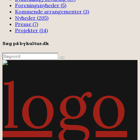
Foreningsnyheder
(5)
Kommende arrangementer
(3)
Nyheder
(205)
Presse
(7)
Projekter
(14)
Søg på bykultur.dk
Search
Search
for: