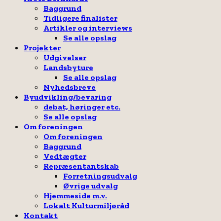
Baggrund
Tidligere finalister
Artikler og interviews
Se alle opslag
Projekter
Udgivelser
Landsbyture
Se alle opslag
Nyhedsbreve
Byudvikling/bevaring
debat, høringer etc.
Se alle opslag
Om foreningen
Om foreningen
Baggrund
Vedtægter
Repræsentantskab
Forretningsudvalg
Øvrige udvalg
Hjemmeside m.v.
Lokalt Kulturmiljøråd
Kontakt