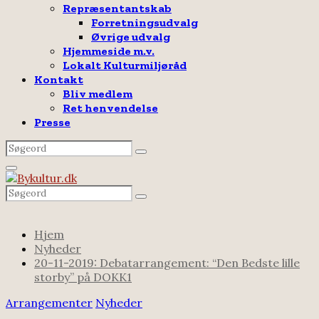
Repræsentantskab
Forretningsudvalg
Øvrige udvalg
Hjemmeside m.v.
Lokalt Kulturmiljøråd
Kontakt
Bliv medlem
Ret henvendelse
Presse
Search
Search
for:
Facebook
Email
Rss
Primary
Menu
Search
Search
for:
Hjem
Nyheder
20-11-2019: Debatarrangement: “Den Bedste lille
storby” på DOKK1
Arrangementer
Nyheder