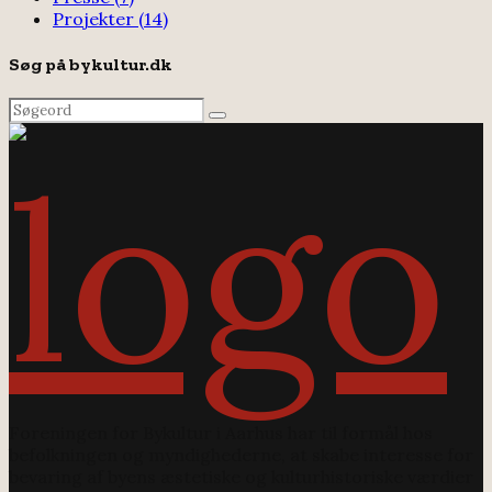
Projekter
(14)
Søg på bykultur.dk
Search
Search
for:
Foreningen for Bykultur i Aarhus har til formål hos
befolkningen og myndighederne, at skabe interesse for
bevaring af byens æstetiske og kulturhistoriske værdier