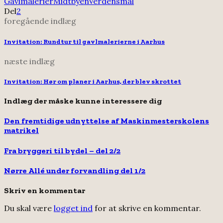
Gavlmalerier
Midtbyen
Verdensmål
Del
2
foregående indlæg
Invitation: Rundtur til gavlmalerierne i Aarhus
næste indlæg
Invitation: Hør om planer i Aarhus, der blev skrottet
Indlæg der måske kunne interessere dig
Den fremtidige udnyttelse af Maskinmesterskolens
matrikel
Fra bryggeri til bydel – del 2/2
Nørre Allé under forvandling del 1/2
Skriv en kommentar
Du skal være
logget ind
for at skrive en kommentar.