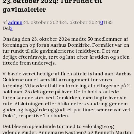
23. oktober 2024: Tur rundt til
gavlmalerier
af
admin
24. oktober 2024
24. oktober 2024
0
1185
Del
2
Onsdag den 23. oktober 2024 mødte 50 medlemmer af
foreningen op foran Aarhus Domkirke. Formålet var en
tur rundt til alle gavlmalerierne i midtbyen. Det var
dejligt efterårsvejr, tørt og lunt efter årstiden og solen
tittede frem undervejs.
Vi havde været heldige at få en aftale i stand med Aarhus
Guiderne om et særskilt arrangement for vores
forening. Vi havde aftalt en fordeling af deltagerne på 2
hold med 25 deltagere på hver. De to hold startede
turen samme sted ved Domkirken, men fulgte hver sin
rute. Afslutningen efter 5 kilometers vandring gennem
gader og baggårde og godt et par timer senere var ved
Dokk1, respektive Toldboden.
Det blev en spændende tur med to veloplagte og
vidende guider, Annemarie Kastberg og Kenneth Martin