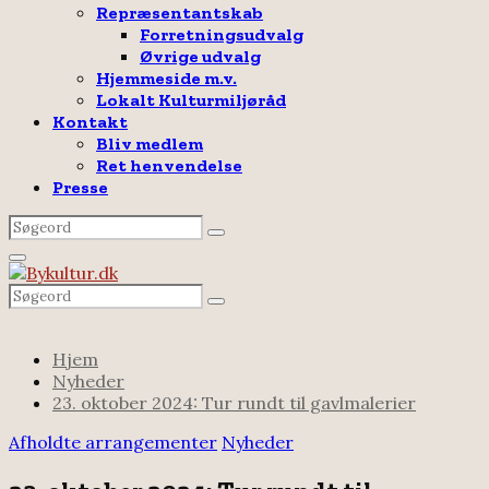
Repræsentantskab
Forretningsudvalg
Øvrige udvalg
Hjemmeside m.v.
Lokalt Kulturmiljøråd
Kontakt
Bliv medlem
Ret henvendelse
Presse
Search
Search
for:
Facebook
Email
Rss
Primary
Menu
Search
Search
for:
Hjem
Nyheder
23. oktober 2024: Tur rundt til gavlmalerier
Afholdte arrangementer
Nyheder