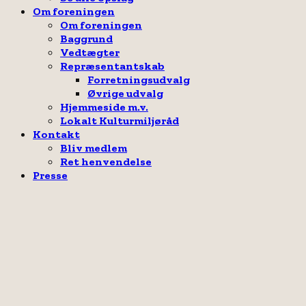
Om foreningen
Om foreningen
Baggrund
Vedtægter
Repræsentantskab
Forretningsudvalg
Øvrige udvalg
Hjemmeside m.v.
Lokalt Kulturmiljøråd
Kontakt
Bliv medlem
Ret henvendelse
Presse