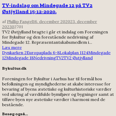
TV-indslag om Mindegade 12 på TV2
Østjylland 15-12-2020.
af
Phillip Fangel
16. december 2020
23. december
2023
0
2701
TV2 Østjylland bragte i går et indslag om Foreningen
for Bykultur og den forestående nedrivning af
Mindegade 12. Repræsentantskabsmedlem i...
Læs mere
Dynkarken 2
Europaplads 6-8
Lokalplan 1124
Mindegade
12
Mindegade 18
Nedrivning
TV2
TV2 Østjylland
Bykultur.dk
Foreningen for Bykultur i Aarhus har til formål hos
befolkningen og myndighederne at skabe interesse for
bevaring af byens æstetiske og kulturhistoriske værdier
ved sikring af værdifulde bymiljøer og bygninger samt at
tilføre byen nye æstetiske værdier i harmoni med de
bestående.
Besøg også...