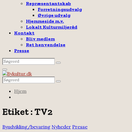
Repræsentantskab
Forretningsudvalg
Øvrige udvalg
Hjemmeside m.v.
Lokalt Kulturmiljøråd
Kontakt
Bliv medlem
Ret henvendelse
Presse
Search
Search
for:
Facebook
Email
Rss
Primary
Menu
Search
Search
for:
Hjem
Etiket : TV2
Byudvikling/bevaring
Nyheder
Presse