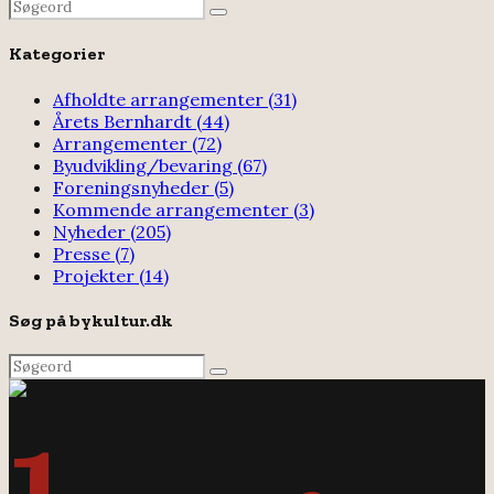
Search
Search
for:
Kategorier
Afholdte arrangementer
(31)
Årets Bernhardt
(44)
Arrangementer
(72)
Byudvikling/bevaring
(67)
Foreningsnyheder
(5)
Kommende arrangementer
(3)
Nyheder
(205)
Presse
(7)
Projekter
(14)
Søg på bykultur.dk
Search
Search
for: