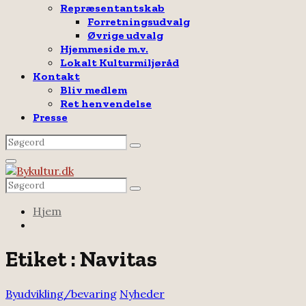
Repræsentantskab
Forretningsudvalg
Øvrige udvalg
Hjemmeside m.v.
Lokalt Kulturmiljøråd
Kontakt
Bliv medlem
Ret henvendelse
Presse
Search
Search
for:
Facebook
Email
Rss
Primary
Menu
Search
Search
for:
Hjem
Etiket : Navitas
Byudvikling/bevaring
Nyheder