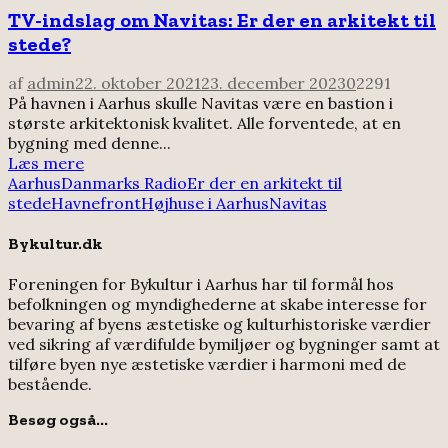
TV-indslag om Navitas: Er der en arkitekt til
stede?
af
admin
22. oktober 2021
23. december 2023
0
2291
På havnen i Aarhus skulle Navitas være en bastion i
største arkitektonisk kvalitet. Alle forventede, at en
bygning med denne...
Læs mere
Aarhus
Danmarks Radio
Er der en arkitekt til
stede
Havnefront
Højhuse i Aarhus
Navitas
Bykultur.dk
Foreningen for Bykultur i Aarhus har til formål hos
befolkningen og myndighederne at skabe interesse for
bevaring af byens æstetiske og kulturhistoriske værdier
ved sikring af værdifulde bymiljøer og bygninger samt at
tilføre byen nye æstetiske værdier i harmoni med de
bestående.
Besøg også...