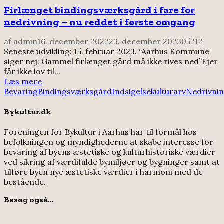
Firlænget bindingsværksgård i fare for
nedrivning – nu reddet i første omgang
af
admin
16. december 2022
23. december 2023
0
5212
Seneste udvikling: 15. februar 2023. “Aarhus Kommune
siger nej: Gammel firlænget gård må ikke rives ned”Ejer
får ikke lov til...
Læs mere
Bevaring
Bindingsværksgård
Indsigelse
kulturarv
Nedrivni
Bykultur.dk
Foreningen for Bykultur i Aarhus har til formål hos
befolkningen og myndighederne at skabe interesse for
bevaring af byens æstetiske og kulturhistoriske værdier
ved sikring af værdifulde bymiljøer og bygninger samt at
tilføre byen nye æstetiske værdier i harmoni med de
bestående.
Besøg også...