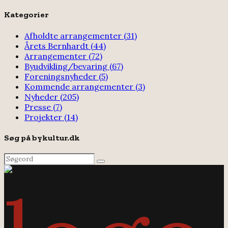
for:
Kategorier
Afholdte arrangementer
(31)
Årets Bernhardt
(44)
Arrangementer
(72)
Byudvikling/bevaring
(67)
Foreningsnyheder
(5)
Kommende arrangementer
(3)
Nyheder
(205)
Presse
(7)
Projekter
(14)
Søg på bykultur.dk
Search
Search
for: