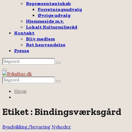
Repræsentantskab
Forretningsudvalg
Øvrige udvalg
Hjemmeside m.v.
Lokalt Kulturmiljøråd
Kontakt
Bliv medlem
Ret henvendelse
Presse
Search
Search
for:
Facebook
Email
Rss
Primary
Menu
Search
Search
for:
Hjem
Etiket : Bindingsværksgård
Byudvikling/bevaring
Nyheder