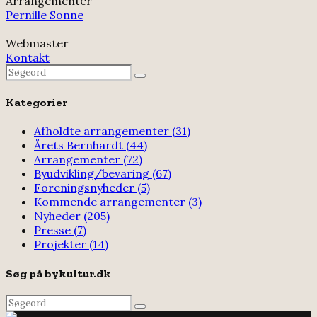
Arrangementer
Pernille Sonne
Webmaster
Kontakt
Search
Search
for:
Kategorier
Afholdte arrangementer
(31)
Årets Bernhardt
(44)
Arrangementer
(72)
Byudvikling/bevaring
(67)
Foreningsnyheder
(5)
Kommende arrangementer
(3)
Nyheder
(205)
Presse
(7)
Projekter
(14)
Søg på bykultur.dk
Search
Search
for: