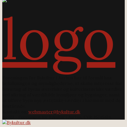
Foreningen for Bykultur i Aarhus har til formål hos
befolkningen og myndighederne, at skabe interesse for
bevaring af byens æstetiske og kulturhistoriske værdier
ved sikring af værdifulde bymiljøer og bygninger, samt
at tilføre byen nye æstetiske værdier i harmoni med de
bestående.
Kontakt os:
webmaster@bykultur.dk
@2023 - Foreningen for Bykultur i Aarhus. CVR: 35745424.