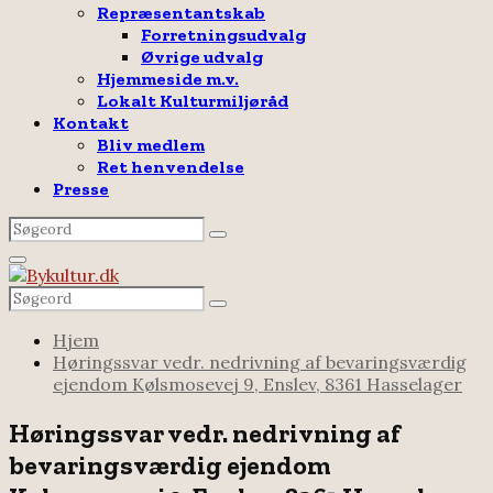
Repræsentantskab
Forretningsudvalg
Øvrige udvalg
Hjemmeside m.v.
Lokalt Kulturmiljøråd
Kontakt
Bliv medlem
Ret henvendelse
Presse
Search
Search
for:
Facebook
Email
Rss
Primary
Menu
Search
Search
for:
Hjem
Høringssvar vedr. nedrivning af bevaringsværdig
ejendom Kølsmosevej 9, Enslev, 8361 Hasselager
Høringssvar vedr. nedrivning af
bevaringsværdig ejendom