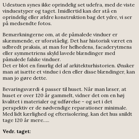
Udestuen synes ikke oprindelig set udefra, med de viste
vinduestyper og taget. Imidlertid kan der stå en
oprindelig eller ældre konstruktion bag det ydre, vi ser
på medsendte fotos.
Bemærkningerne om, at de påmalede vinduer er
skæmmende, er uforståelig. Det har historisk været en
udbredt praksis, at man for helhedens, facaderytmens
eller symmetriens skyld lavede blændinger med
påmalede falske vinduer.
Det er blot en finurlig del af arkitekturhistorien. Ønsker
man at isætte et vindue i den eller disse blændinger, kan
man jo gøre dette.
Bevaringsværdi 4 passer til huset. Når man læser, at
huset er over 120 år gammelt, vidner det om en høj
kvalitet i materialer og udførelse – og set i det
perspektiv er de nødvendige reparationer minimale.
Med lidt kærlighed og efterisolering, kan det hus snildt
tage 120 år mere…..
Vedr. taget: