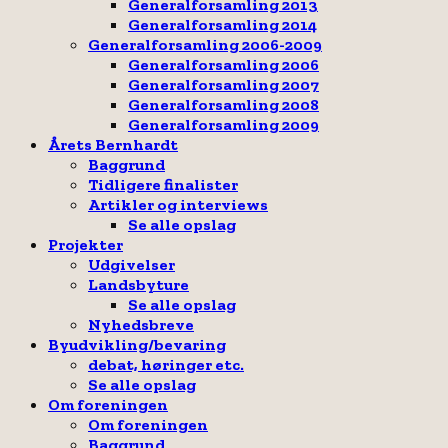
Generalforsamling 2013
Generalforsamling 2014
Generalforsamling 2006-2009
Generalforsamling 2006
Generalforsamling 2007
Generalforsamling 2008
Generalforsamling 2009
Årets Bernhardt
Baggrund
Tidligere finalister
Artikler og interviews
Se alle opslag
Projekter
Udgivelser
Landsbyture
Se alle opslag
Nyhedsbreve
Byudvikling/bevaring
debat, høringer etc.
Se alle opslag
Om foreningen
Om foreningen
Baggrund