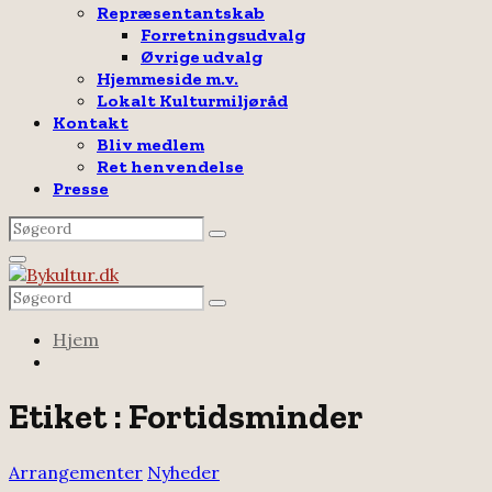
Repræsentantskab
Forretningsudvalg
Øvrige udvalg
Hjemmeside m.v.
Lokalt Kulturmiljøråd
Kontakt
Bliv medlem
Ret henvendelse
Presse
Search
Search
for:
Facebook
Email
Rss
Primary
Menu
Search
Search
for:
Hjem
Etiket : Fortidsminder
Arrangementer
Nyheder