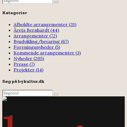
Search
Search
for:
Kategorier
Afholdte arrangementer
(31)
Årets Bernhardt
(44)
Arrangementer
(72)
Byudvikling/bevaring
(67)
Foreningsnyheder
(5)
Kommende arrangementer
(3)
Nyheder
(205)
Presse
(7)
Projekter
(14)
Søg på bykultur.dk
Search
Search
for: