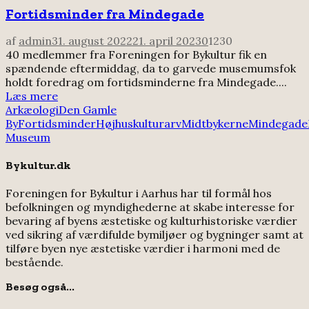
Fortidsminder fra Mindegade
af
admin
31. august 2022
21. april 2023
0
1230
40 medlemmer fra Foreningen for Bykultur fik en
spændende eftermiddag, da to garvede musemumsfok
holdt foredrag om fortidsminderne fra Mindegade....
Læs mere
Arkæologi
Den Gamle
By
Fortidsminder
Højhus
kulturarv
Midtbykerne
Mindegade
Museum
Bykultur.dk
Foreningen for Bykultur i Aarhus har til formål hos
befolkningen og myndighederne at skabe interesse for
bevaring af byens æstetiske og kulturhistoriske værdier
ved sikring af værdifulde bymiljøer og bygninger samt at
tilføre byen nye æstetiske værdier i harmoni med de
bestående.
Besøg også...